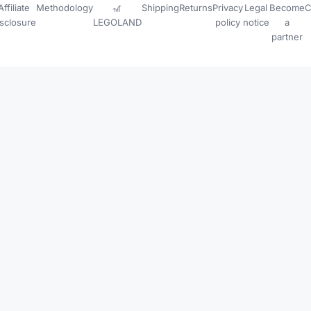
Affiliate
Methodology
🎢
Shipping
Returns
Privacy
Legal
Become
C
isclosure
LEGOLAND
policy
notice
a
partner