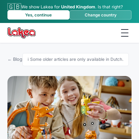
🇬🇧
We show Lakea for
United Kingdom
.
Is that right?
Yes, continue
Change country
← Blog
ℹ️
Some older articles are only available in Dutch.