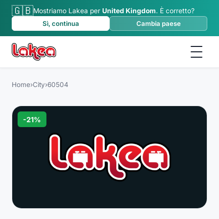
🇬🇧
Mostriamo Lakea per
United Kingdom
.
È corretto?
Sì, continua
Cambia paese
Home
›
City
›
60504
-
21
%