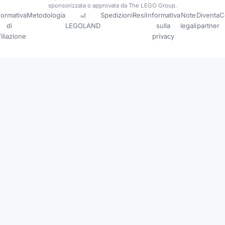
sponsorizzata o approvata da The LEGO Group.
formativa
Metodologia
🎢
Spedizioni
Resi
Informativa
Note
Diventa
C
di
LEGOLAND
sulla
legali
partner
filiazione
privacy