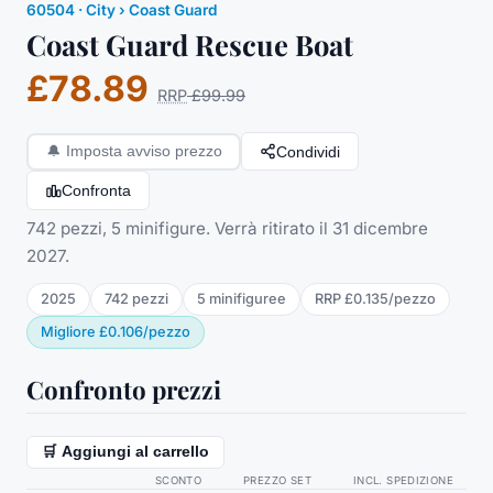
60504
·
City
› Coast Guard
Coast Guard Rescue Boat
£78.89
RRP
£99.99
Condividi
🔔
Imposta avviso prezzo
Confronta
742 pezzi, 5 minifigure. Verrà ritirato il 31 dicembre
2027.
2025
742
pezzi
5
minifigure
e
RRP
£0.135
/
pezzo
Migliore
£0.106
/
pezzo
Confronto prezzi
🛒 Aggiungi al carrello
SCONTO
PREZZO SET
INCL. SPEDIZIONE