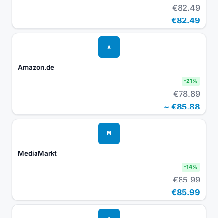
€82.49
€82.49
A
Amazon.de
-
21
%
€78.89
~
€85.88
M
MediaMarkt
-
14
%
€85.99
€85.99