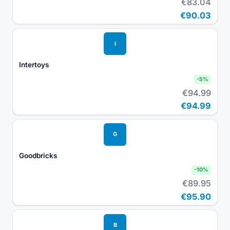
€83.04
€90.03
I
Intertoys
-
5
%
€94.99
€94.99
G
Goodbricks
-
10
%
€89.95
€95.90
B