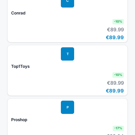
C
Conrad
-
10
%
€89.99
€89.99
T
Top1Toys
-
10
%
€89.99
€89.99
P
Proshop
-
17
%