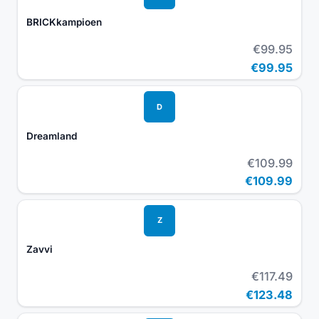
BRICKkampioen
€99.95
€99.95
D
Dreamland
€109.99
€109.99
Z
Zavvi
€117.49
€123.48