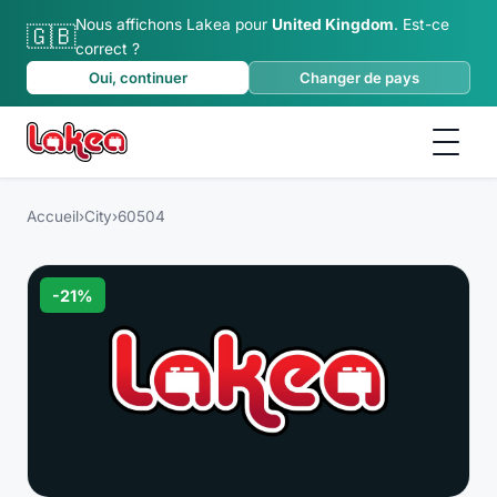
Nous affichons Lakea pour
United Kingdom
.
Est-ce
🇬🇧
correct ?
Oui, continuer
Changer de pays
Accueil
›
City
›
60504
-
21
%