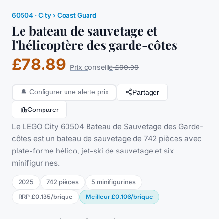
60504
·
City
› Coast Guard
Le bateau de sauvetage et
l'hélicoptère des garde-côtes
£78.89
Prix conseillé
£99.99
Partager
🔔
Configurer une alerte prix
Comparer
Le LEGO City 60504 Bateau de Sauvetage des Garde-
côtes est un bateau de sauvetage de 742 pièces avec
plate-forme hélico, jet-ski de sauvetage et six
minifigurines.
2025
742
pièces
5
minifigurine
s
RRP
£0.135
/
brique
Meilleur
£0.106
/
brique