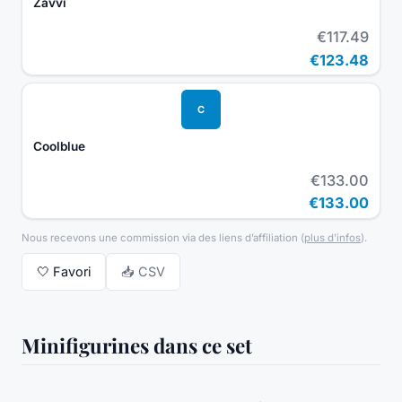
Zavvi
€117.49
€123.48
C
Coolblue
€133.00
€133.00
Nous recevons une commission via des liens d’affiliation
(
plus d’infos
).
🤍
Favori
📥 CSV
Minifigurines dans ce set