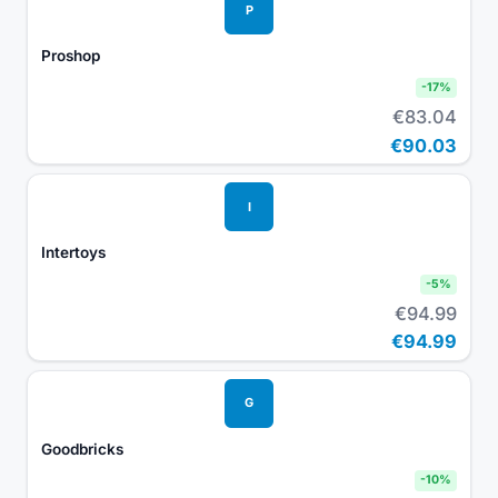
P
Proshop
-
17
%
€83.04
€90.03
I
Intertoys
-
5
%
€94.99
€94.99
G
Goodbricks
-
10
%