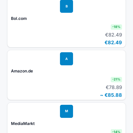
B
Bol.com
-
18
%
€82.49
€82.49
A
Amazon.de
-
21
%
€78.89
~
€85.88
M
MediaMarkt
-
14
%