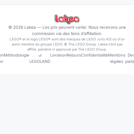
©
2026
Lakea —
Les prix peuvent varier. Nous recevons une
commission via des liens d’affiliation.
LEGO® et le logo LEGO® sont des marques de LEGO Juris A/S ou d’un
autre membre du groupe LEGO. © The LEGO Group. Lakea n’est pas
affilié, parrainé ni approuvé par The LEGO Group.
on
Méthodologie
🎢
Livraison
Retours
Confidentialité
Mentions
Dev
ion
LEGOLAND
légales
part