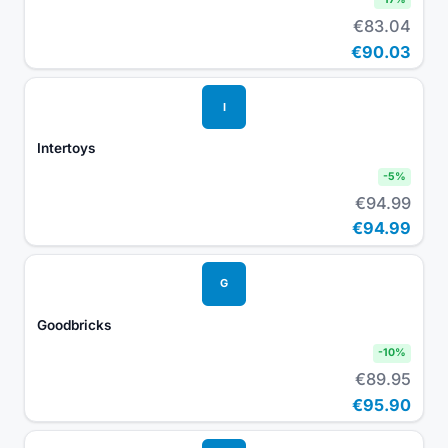
€83.04
€90.03
I
Intertoys
-
5
%
€94.99
€94.99
G
Goodbricks
-
10
%
€89.95
€95.90