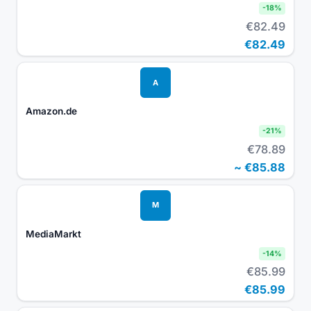
-
18
%
€82.49
€82.49
A
Amazon.de
-
21
%
€78.89
~
€85.88
M
MediaMarkt
-
14
%
€85.99
€85.99