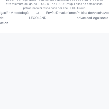
otro miembro del grupo LEGO. © The LEGO Group. Lakea no está afiliada,
patrocinada ni respaldada por The LEGO Group.
lgación
Metodología
🎢
Envíos
Devoluciones
Política de
Aviso
Hazte
de
LEGOLAND
privacidad
legal
socio
liación