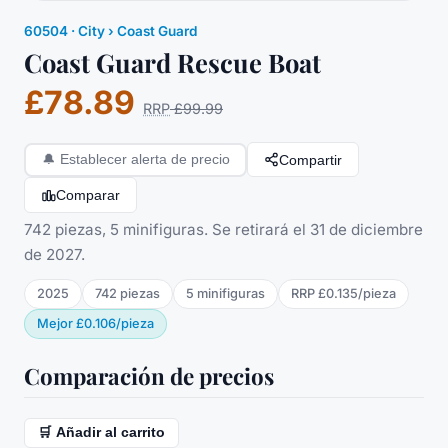
60504
·
City
› Coast Guard
Coast Guard Rescue Boat
£78.89
RRP
£99.99
Compartir
🔔
Establecer alerta de precio
Comparar
742 piezas, 5 minifiguras. Se retirará el 31 de diciembre
de 2027.
2025
742
piezas
5
minifigura
s
RRP
£0.135
/
pieza
Mejor
£0.106
/
pieza
Comparación de precios
🛒 Añadir al carrito