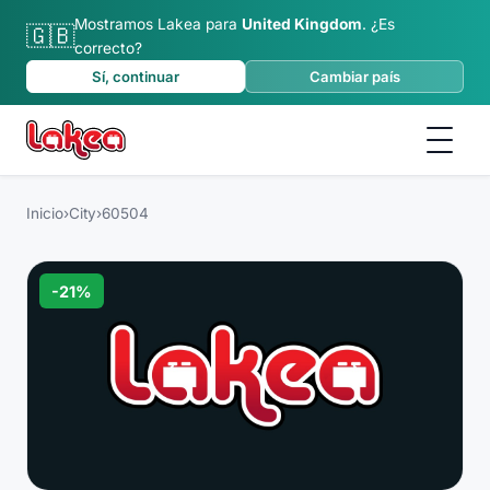
Mostramos Lakea para
United Kingdom
.
¿Es
🇬🇧
correcto?
Sí, continuar
Cambiar país
Inicio
›
City
›
60504
-
21
%