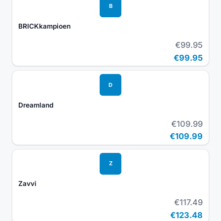
B
BRICKkampioen
€99.95
€99.95
D
Dreamland
€109.99
€109.99
Z
Zavvi
€117.49
€123.48