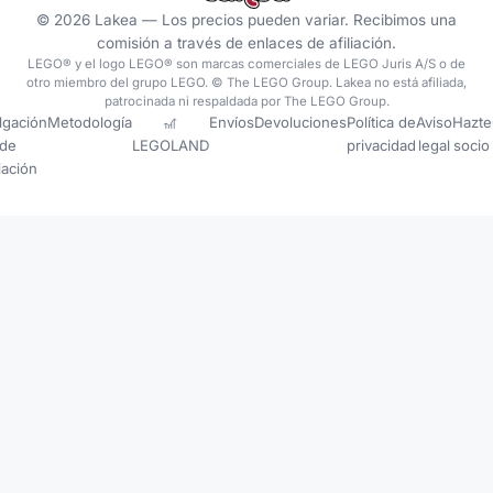
©
2026
Lakea —
Los precios pueden variar. Recibimos una
comisión a través de enlaces de afiliación.
LEGO® y el logo LEGO® son marcas comerciales de LEGO Juris A/S o de
otro miembro del grupo LEGO. © The LEGO Group. Lakea no está afiliada,
patrocinada ni respaldada por The LEGO Group.
lgación
Metodología
🎢
Envíos
Devoluciones
Política de
Aviso
Hazte
de
LEGOLAND
privacidad
legal
socio
liación