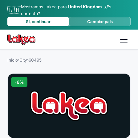
Mostramos Lakea para
United Kingdom
.
¿Es
🇬🇧
correcto?
Sí, continuar
Cambiar país
Inicio
›
City
›
60495
-
6
%