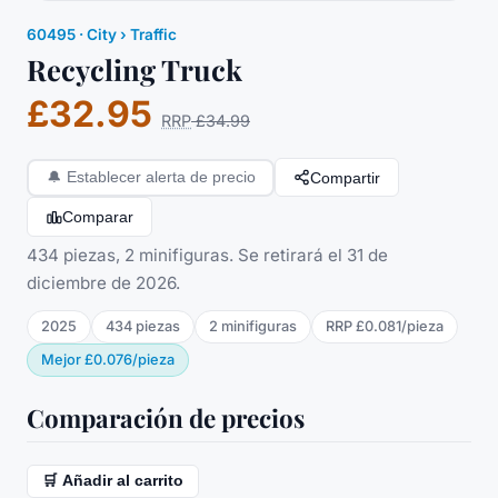
60495
·
City
› Traffic
Recycling Truck
£32.95
RRP
£34.99
Compartir
🔔
Establecer alerta de precio
Comparar
434 piezas, 2 minifiguras. Se retirará el 31 de
diciembre de 2026.
2025
434
piezas
2
minifigura
s
RRP
£0.081
/
pieza
Mejor
£0.076
/
pieza
Comparación de precios
🛒 Añadir al carrito