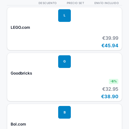
DESCUENTO
PRECIO SET
ENVÍO INCLUIDO
L
LEGO.com
€39.99
€45.94
G
Goodbricks
-
6
%
€32.95
€38.90
B
Bol.com