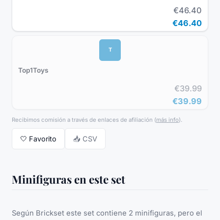
€46.40
€46.40
T
Top1Toys
€39.99
€39.99
Recibimos comisión a través de enlaces de afiliación
(
más info
).
🤍
Favorito
📥 CSV
Minifiguras en este set
Según Brickset este set contiene 2 minifiguras, pero el