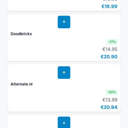
€19.99
G
Goodbricks
-
17
%
€14.95
€20.90
A
Alternate.nl
-
22
%
€13.99
€20.94
A