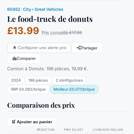
60452
·
City
› Great Vehicles
Le food-truck de donuts
£13.99
Prix conseillé
£17.99
Partager
🔔
Configurer une alerte prix
Comparer
Camion à Donuts. 196 pièces, 19,99 €.
2024
196
pièces
2
minifigurine
s
RRP
£0.092
/
brique
Meilleur
£0.071
/
brique
Comparaison des prix
🛒 Ajouter au panier
RÉDUCTION
PRIX DU SET
LIVRAISON INCLUSE