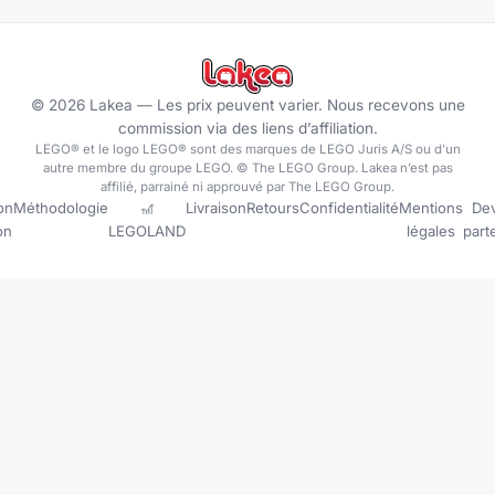
©
2026
Lakea —
Les prix peuvent varier. Nous recevons une
commission via des liens d’affiliation.
LEGO® et le logo LEGO® sont des marques de LEGO Juris A/S ou d’un
autre membre du groupe LEGO. © The LEGO Group. Lakea n’est pas
affilié, parrainé ni approuvé par The LEGO Group.
on
Méthodologie
🎢
Livraison
Retours
Confidentialité
Mentions
Dev
ion
LEGOLAND
légales
part