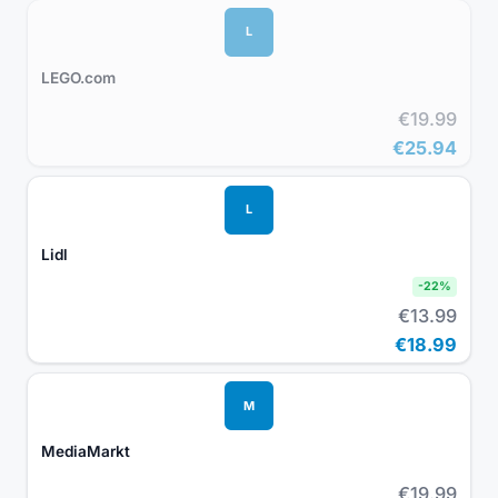
L
LEGO.com
€19.99
€25.94
L
Lidl
-
22
%
€13.99
€18.99
M
MediaMarkt
€19.99