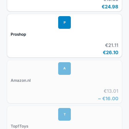
€24.98
P
Proshop
€21.11
€26.10
A
Amazon.nl
€13.01
~
€16.00
T
Top1Toys