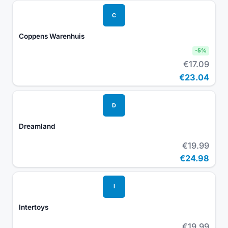
C
Coppens Warenhuis
-
5
%
€17.09
€23.04
D
Dreamland
€19.99
€24.98
I
Intertoys
€19.99