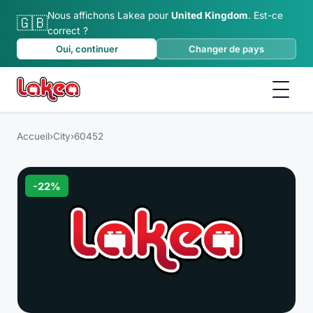
Nous affichons Lakea pour
United Kingdom
.
Est-ce
🇬🇧
correct ?
Oui, continuer
Changer de pays
Accueil
›
City
›
60452
-
22
%