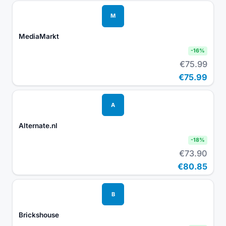
M
MediaMarkt
-
16
%
€75.99
€75.99
A
Alternate.nl
-
18
%
€73.90
€80.85
B
Brickshouse