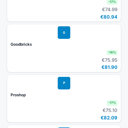
-
17
%
€74.99
€80.94
G
Goodbricks
-
16
%
€75.95
€81.90
P
Proshop
-
17
%
€75.10
€82.09