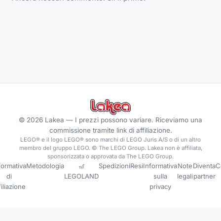
©
2026
Lakea —
I prezzi possono variare. Riceviamo una
commissione tramite link di affiliazione.
LEGO® e il logo LEGO® sono marchi di LEGO Juris A/S o di un altro
membro del gruppo LEGO. © The LEGO Group. Lakea non è affiliata,
sponsorizzata o approvata da The LEGO Group.
formativa
Metodologia
🎢
Spedizioni
Resi
Informativa
Note
Diventa
C
di
LEGOLAND
sulla
legali
partner
filiazione
privacy