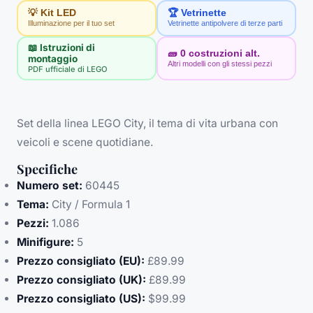
💡 Kit LED
🏆 Vetrinette
Illuminazione per il tuo set
Vetrinette antipolvere di terze parti
📖 Istruzioni di
🧱
0
costruzioni alt.
montaggio
Altri modelli con gli stessi pezzi
PDF ufficiale di LEGO
Set della linea LEGO City, il tema di vita urbana con
veicoli e scene quotidiane.
Specifiche
Numero set:
60445
Tema:
City / Formula 1
Pezzi:
1.086
Minifigure:
5
Prezzo consigliato (EU):
£89.99
Prezzo consigliato (UK):
£89.99
Prezzo consigliato (US):
$99.99