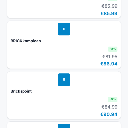
€85.99
€85.99
B
BRICKkampioen
-
9
%
€81.95
€86.94
B
Brickspoint
-
6
%
€84.99
€90.94