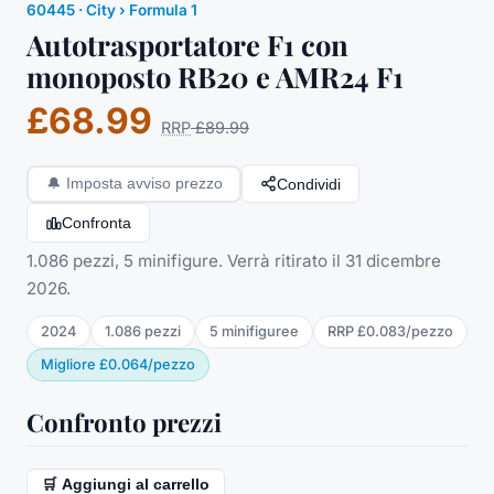
60445
·
City
› Formula 1
Autotrasportatore F1 con
monoposto RB20 e AMR24 F1
£68.99
RRP
£89.99
Condividi
🔔
Imposta avviso prezzo
Confronta
1.086 pezzi, 5 minifigure. Verrà ritirato il 31 dicembre
2026.
2024
1.086
pezzi
5
minifigure
e
RRP
£0.083
/
pezzo
Migliore
£0.064
/
pezzo
Confronto prezzi
🛒 Aggiungi al carrello