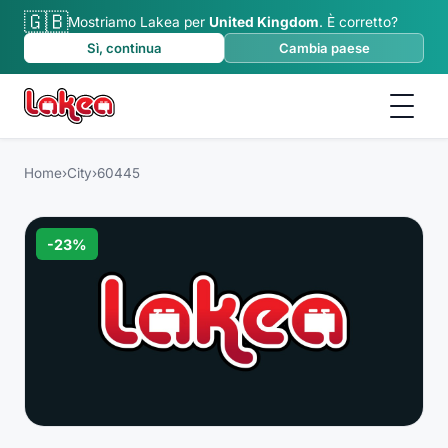
🇬🇧
Mostriamo Lakea per
United Kingdom
.
È corretto?
Sì, continua
Cambia paese
Home
›
City
›
60445
-
23
%