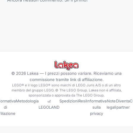
©
2026
Lakea —
I prezzi possono variare. Riceviamo una
commissione tramite link di affiliazione.
LEGO® e il logo LEGO® sono marchi di LEGO Juris A/S o di un altro
membro del gruppo LEGO. © The LEGO Group. Lakea non è affiliata,
sponsorizzata o approvata da The LEGO Group.
formativa
Metodologia
🎢
Spedizioni
Resi
Informativa
Note
Diventa
C
di
LEGOLAND
sulla
legali
partner
filiazione
privacy