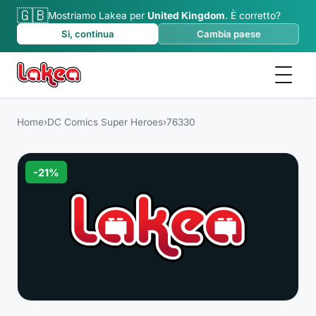
🇬🇧
Mostriamo Lakea per
United Kingdom
.
È corretto?
Sì, continua
Cambia paese
Home
›
DC Comics Super Heroes
›
76330
-
21
%