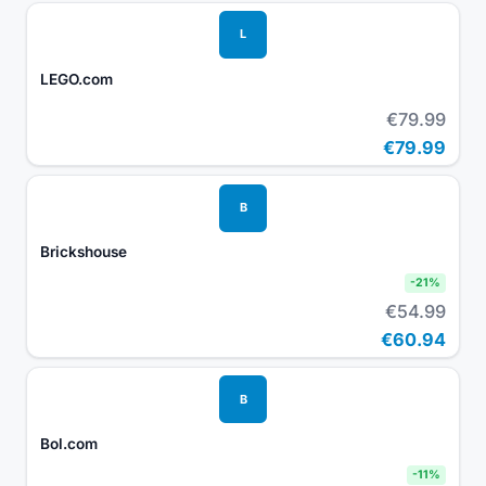
L
LEGO.com
€79.99
€79.99
B
Brickshouse
-
21
%
€54.99
€60.94
B
Bol.com
-
11
%