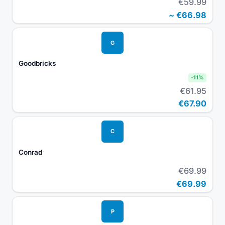
€59.99
~
€66.98
G
Goodbricks
-
11
%
€61.95
€67.90
C
Conrad
€69.99
€69.99
P