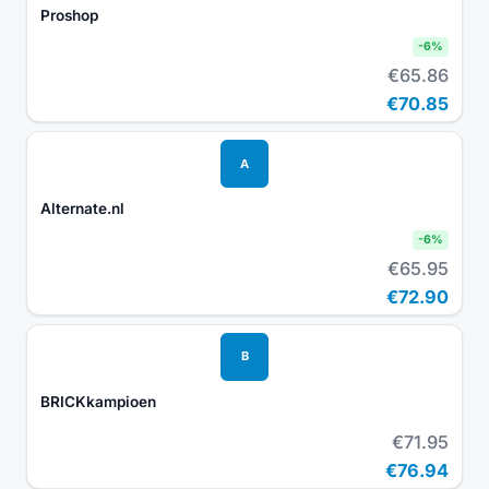
Proshop
-
6
%
€65.86
€70.85
A
Alternate.nl
-
6
%
€65.95
€72.90
B
BRICKkampioen
€71.95
€76.94