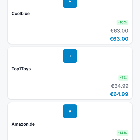
C
Coolblue
-
10
%
€63.00
€63.00
T
Top1Toys
-
7
%
€64.99
€64.99
A
Amazon.de
-
14
%