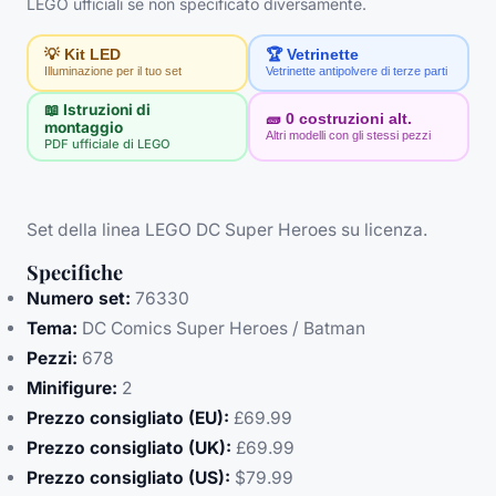
LEGO ufficiali se non specificato diversamente.
💡 Kit LED
🏆 Vetrinette
Illuminazione per il tuo set
Vetrinette antipolvere di terze parti
📖 Istruzioni di
🧱
0
costruzioni alt.
montaggio
Altri modelli con gli stessi pezzi
PDF ufficiale di LEGO
Set della linea LEGO DC Super Heroes su licenza.
Specifiche
Numero set:
76330
Tema:
DC Comics Super Heroes / Batman
Pezzi:
678
Minifigure:
2
Prezzo consigliato (EU):
£69.99
Prezzo consigliato (UK):
£69.99
Prezzo consigliato (US):
$79.99