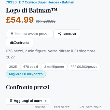
76330
·
DC Comics Super Heroes
› Batman
Logo di Batman™
£54.99
RRP
£69.99
Condividi
🔔
Imposta avviso prezzo
Confronta
678 pezzi, 2 minifigure. Verrà ritirato il 31 dicembre
2027.
2025
678
pezzi
2
minifigure
e
RRP
£0.103
/
pezzo
Migliore
£0.081
/
pezzo
Confronto prezzi
🛒 Aggiungi al carrello
SCONTO
PREZZO SET
INCL. SPEDIZIONE