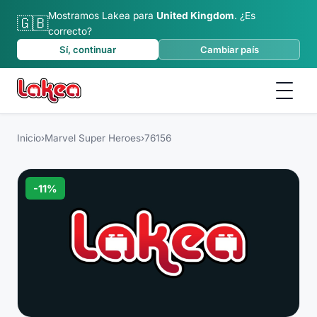
Mostramos Lakea para
United Kingdom
.
¿Es
🇬🇧
correcto?
Sí, continuar
Cambiar país
Inicio
›
Marvel Super Heroes
›
76156
-
11
%