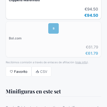
Coppens Warenhuis
€94.50
€94.50
B
Bol.com
€61.79
€61.79
Recibimos comisión a través de enlaces de afiliación
(
más info
).
🤍
Favorito
📥 CSV
Minifiguras en este set