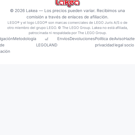
©
2026
Lakea —
Los precios pueden variar. Recibimos una
comisión a través de enlaces de afiliación.
LEGO® y el logo LEGO® son marcas comerciales de LEGO Juris A/S o de
otro miembro del grupo LEGO. © The LEGO Group. Lakea no está afiliada,
patrocinada ni respaldada por The LEGO Group.
lgación
Metodología
🎢
Envíos
Devoluciones
Política de
Aviso
Hazte
de
LEGOLAND
privacidad
legal
socio
liación