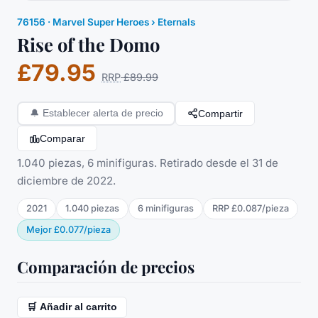
76156
·
Marvel Super Heroes
› Eternals
Rise of the Domo
£79.95
RRP
£89.99
Compartir
🔔
Establecer alerta de precio
Comparar
1.040 piezas, 6 minifiguras. Retirado desde el 31 de
diciembre de 2022.
2021
1.040
piezas
6
minifigura
s
RRP
£0.087
/
pieza
Mejor
£0.077
/
pieza
Comparación de precios
🛒 Añadir al carrito