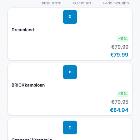
DESCUENTO
PRECIO SET
ENVÍO INCLUIDO
D
Dreamland
-
11
%
€79.99
€79.99
B
BRICKkampioen
-
11
%
€79.95
€84.94
C