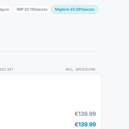
figure
RRP
£0.110
/
pezzo
Migliore
£0.091
/
pezzo
ZZO SET
INCL. SPEDIZIONE
€139.99
€139.99