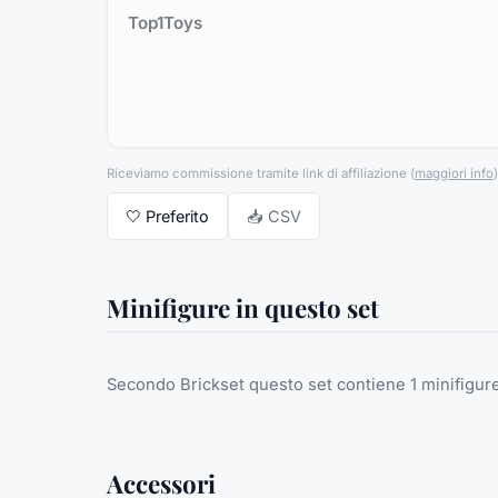
Top1Toys
Riceviamo commissione tramite link di affiliazione
(
maggiori info
)
🤍
Preferito
📥 CSV
Minifigure in questo set
Secondo Brickset questo set contiene 1 minifigure,
Accessori