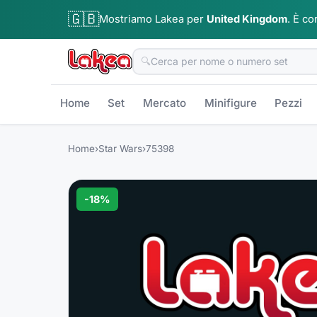
🇬🇧
Mostriamo Lakea per
United Kingdom
.
È co
🔍
Home
Set
Mercato
Minifigure
Pezzi
Home
›
Star Wars
›
75398
-
18
%