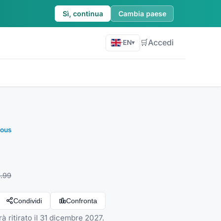
Sì, continua
Cambia paese
🛒
Accedi
·
EN
▾
eous
.99
Condividi
Confronta
rà ritirato il 31 dicembre 2027.