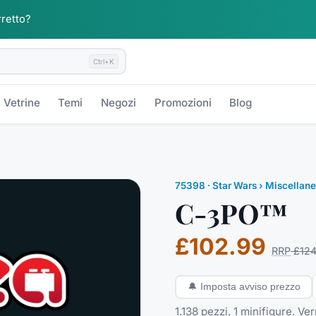
rretto?
Ctrl+K
Vetrine
Temi
Negozi
Promozioni
Blog
75398
·
Star Wars
› Miscellan
C-3PO™
£102.99
RRP
£124
🔔
Imposta avviso prezzo
1.138 pezzi, 1 minifigure. Ver