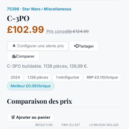
75398
·
Star Wars
› Miscellaneous
C-3PO
£102.99
Prix conseillé
£124.99
Partager
🔔
Configurer une alerte prix
Comparer
C-3PO buildable. 1138 pièces, 139,99 €.
2024
1.138
pièces
1
minifigurine
RRP
£0.110
/
brique
Meilleur
£0.091
/
brique
Comparaison des prix
🛒 Ajouter au panier
RÉDUCTION
PRIX DU SET
LIVRAISON INCLUSE