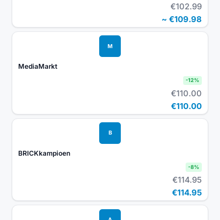
€102.99
~
€109.98
M
MediaMarkt
-
12
%
€110.00
€110.00
B
BRICKkampioen
-
8
%
€114.95
€114.95
A