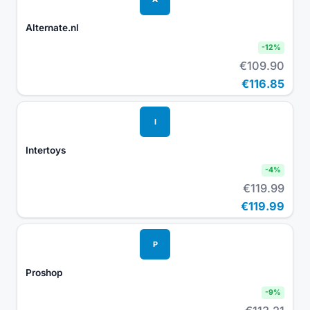
Alternate.nl
-
12
%
€109.90
€116.85
I
Intertoys
-
4
%
€119.99
€119.99
P
Proshop
-
9
%