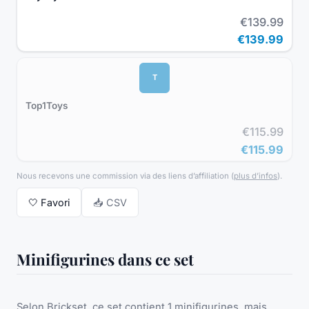
€139.99
€139.99
T
Top1Toys
€115.99
€115.99
Nous recevons une commission via des liens d’affiliation
(
plus d’infos
).
🤍
Favori
📥 CSV
Minifigurines dans ce set
Selon Brickset, ce set contient 1 minifigurines, mais