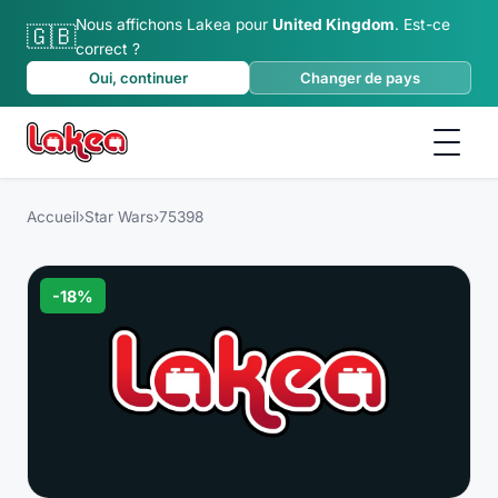
Nous affichons Lakea pour
United Kingdom
.
Est-ce
🇬🇧
correct ?
Oui, continuer
Changer de pays
Accueil
›
Star Wars
›
75398
-
18
%