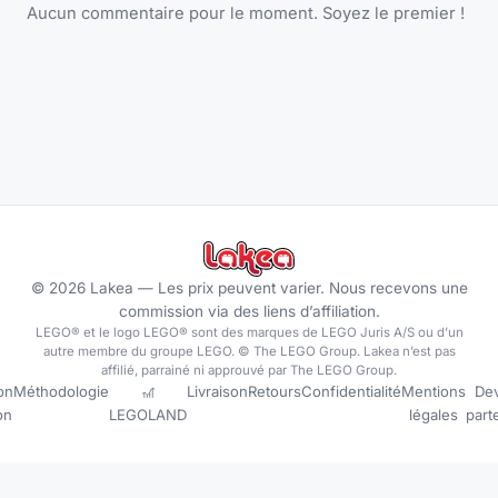
Aucun commentaire pour le moment. Soyez le premier !
©
2026
Lakea —
Les prix peuvent varier. Nous recevons une
commission via des liens d’affiliation.
LEGO® et le logo LEGO® sont des marques de LEGO Juris A/S ou d’un
autre membre du groupe LEGO. © The LEGO Group. Lakea n’est pas
affilié, parrainé ni approuvé par The LEGO Group.
on
Méthodologie
🎢
Livraison
Retours
Confidentialité
Mentions
Dev
ion
LEGOLAND
légales
part