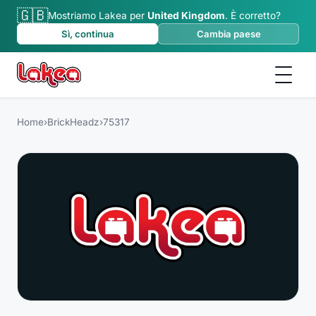
🇬🇧
Mostriamo Lakea per
United Kingdom
.
È corretto?
Sì, continua
Cambia paese
Home
›
BrickHeadz
›
75317