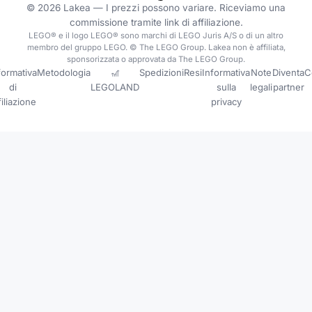
©
2026
Lakea —
I prezzi possono variare. Riceviamo una
commissione tramite link di affiliazione.
LEGO® e il logo LEGO® sono marchi di LEGO Juris A/S o di un altro
membro del gruppo LEGO. © The LEGO Group. Lakea non è affiliata,
sponsorizzata o approvata da The LEGO Group.
formativa
Metodologia
🎢
Spedizioni
Resi
Informativa
Note
Diventa
C
di
LEGOLAND
sulla
legali
partner
filiazione
privacy