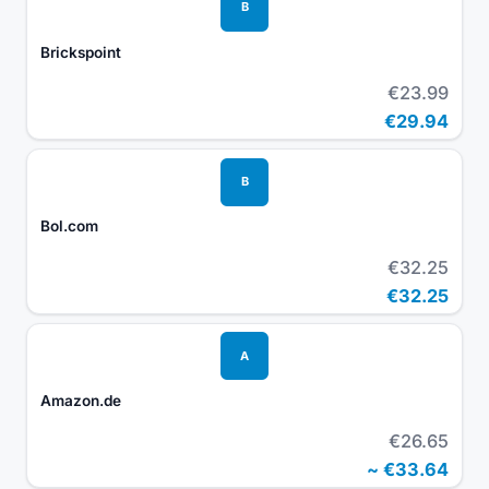
B
Brickspoint
€23.99
€29.94
B
Bol.com
€32.25
€32.25
A
Amazon.de
€26.65
~
€33.64