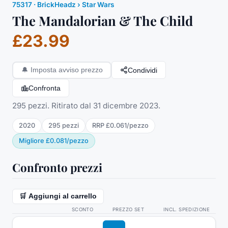
75317
·
BrickHeadz
› Star Wars
The Mandalorian & The Child
£23.99
Condividi
🔔
Imposta avviso prezzo
Confronta
295 pezzi. Ritirato dal 31 dicembre 2023.
2020
295
pezzi
RRP
£0.061
/
pezzo
Migliore
£0.081
/
pezzo
Confronto prezzi
🛒 Aggiungi al carrello
SCONTO
PREZZO SET
INCL. SPEDIZIONE