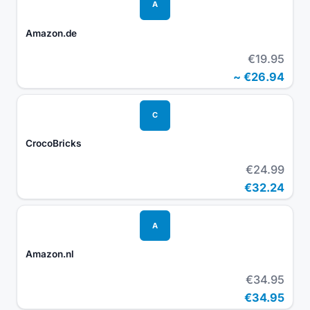
A
Amazon.de
€19.95
~
€26.94
C
CrocoBricks
€24.99
€32.24
A
Amazon.nl
€34.95
€34.95