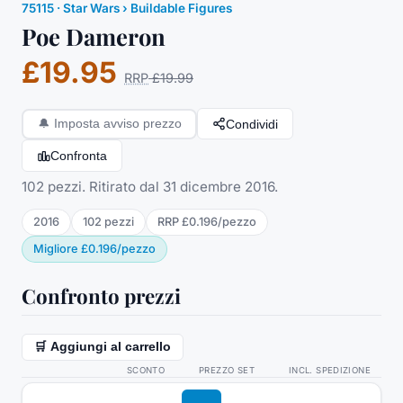
75115
·
Star Wars
› Buildable Figures
Poe Dameron
£19.95
RRP
£19.99
Condividi
🔔
Imposta avviso prezzo
Confronta
102 pezzi. Ritirato dal 31 dicembre 2016.
2016
102
pezzi
RRP
£0.196
/
pezzo
Migliore
£0.196
/
pezzo
Confronto prezzi
🛒 Aggiungi al carrello
SCONTO
PREZZO SET
INCL. SPEDIZIONE