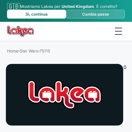
🇬🇧
Mostriamo Lakea per
United Kingdom
.
È corretto?
Sì, continua
Cambia paese
Home
›
Star Wars
›
75115
0