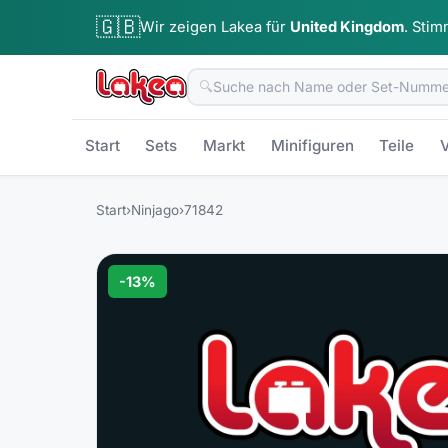
🇬🇧
Wir zeigen Lakea für
United Kingdom
.
Stim
🔍
Start
Sets
Markt
Minifiguren
Teile
V
Start
›
Ninjago
›
71842
-
13
%