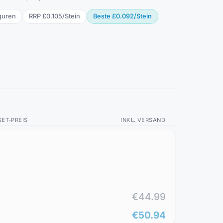
gur
en
RRP
£0.105
/
Stein
Beste
£0.092
/
Stein
SET-PREIS
INKL. VERSAND
€44.99
€50.94