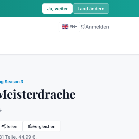
Ja, weiter
Land ändern
🛒
Anmelden
·
EN
▾
ng Season 3
Meisterdrache
9
Teilen
Vergleichen
1 Teile, 44,99 €.