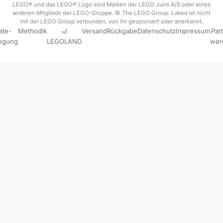
LEGO® und das LEGO® Logo sind Marken der LEGO Juris A/S oder eines
anderen Mitglieds der LEGO-Gruppe. © The LEGO Group. Lakea ist nicht
mit der LEGO Group verbunden, von ihr gesponsert oder anerkannt.
iate-
Methodik
🎢
Versand
Rückgabe
Datenschutz
Impressum
Par
legung
LEGOLAND
wer