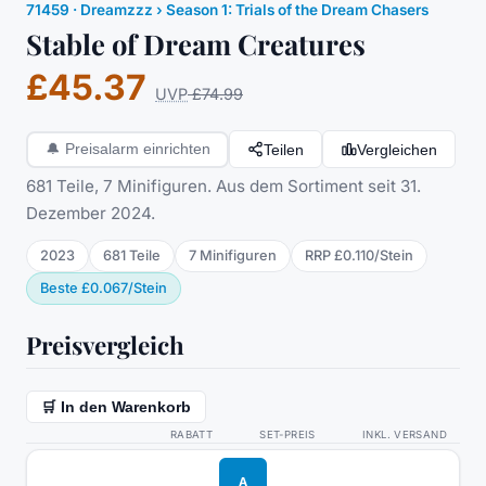
71459
·
Dreamzzz
› Season 1: Trials of the Dream Chasers
Stable of Dream Creatures
£45.37
UVP
£74.99
Teilen
Vergleichen
🔔
Preisalarm einrichten
681 Teile, 7 Minifiguren. Aus dem Sortiment seit 31.
Dezember 2024.
2023
681
Teile
7
Minifigur
en
RRP
£0.110
/
Stein
Beste
£0.067
/
Stein
Preisvergleich
🛒 In den Warenkorb
RABATT
SET-PREIS
INKL. VERSAND
A