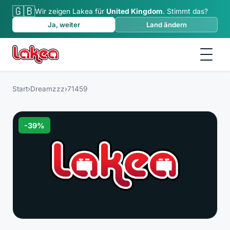
🇬🇧
Wir zeigen Lakea für
United Kingdom
.
Stimmt das?
Ja, weiter
Land ändern
Start
›
Dreamzzz
›
71459
-
39
%