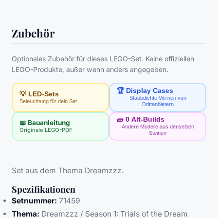
Zubehör
Optionales Zubehör für dieses LEGO-Set. Keine offiziellen
LEGO-Produkte, außer wenn anders angegeben.
🏆 Display Cases
💡 LED-Sets
Staubdichte Vitrinen von
Beleuchtung für dein Set
Drittanbietern
🧱
0
Alt-Builds
📖 Bauanleitung
Andere Modelle aus denselben
Originale LEGO-PDF
Steinen
Set aus dem Thema Dreamzzz.
Spezifikationen
Setnummer:
71459
Thema:
Dreamzzz / Season 1: Trials of the Dream