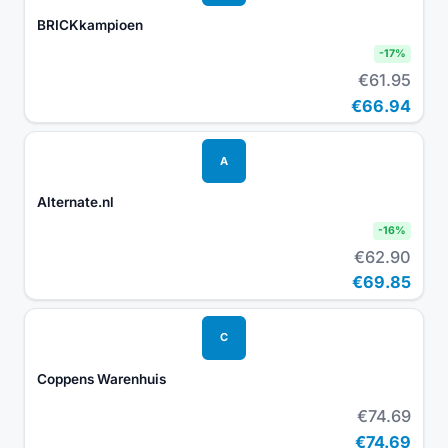
BRICKkampioen
-
17
%
€61.95
€66.94
A
Alternate.nl
-
16
%
€62.90
€69.85
C
Coppens Warenhuis
€74.69
€74.69