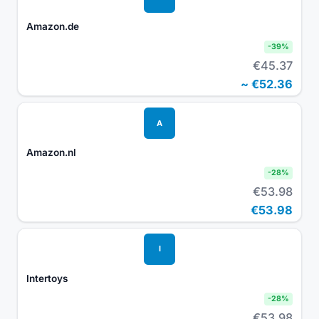
Amazon.de
-
39
%
€45.37
~
€52.36
A
Amazon.nl
-
28
%
€53.98
€53.98
I
Intertoys
-
28
%
€53.98