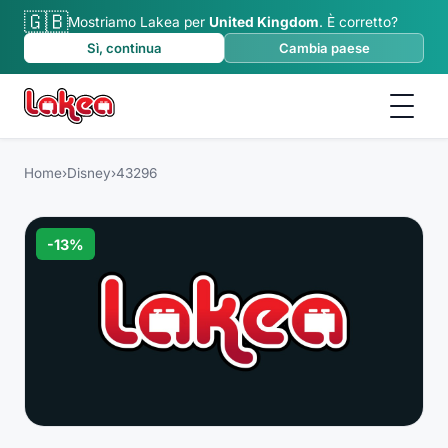
🇬🇧
Mostriamo Lakea per
United Kingdom
.
È corretto?
Sì, continua
Cambia paese
Home
›
Disney
›
43296
-
13
%