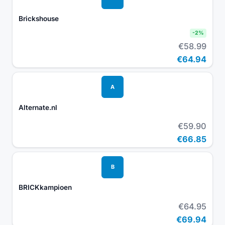
Brickshouse
-
2
%
€58.99
€64.94
A
Alternate.nl
€59.90
€66.85
B
BRICKkampioen
€64.95
€69.94