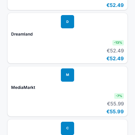
€52.49
D
Dreamland
-
13
%
€52.49
€52.49
M
MediaMarkt
-
7
%
€55.99
€55.99
C