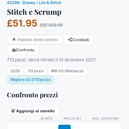
43296
·
Disney
› Lilo & Stitch
Stitch e Scrump
£51.95
RRP
£59.99
Condividi
🔔
Imposta avviso prezzo
Confronta
713 pezzi. Verrà ritirato il 31 dicembre 2027.
2026
713
pezzi
RRP
£0.084
/
pezzo
Migliore
£0.073
/
pezzo
Confronto prezzi
🛒 Aggiungi al carrello
SCONTO
PREZZO SET
INCL. SPEDIZIONE