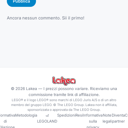
Pubblica
Ancora nessun commento. Sii il primo!
©
2026
Lakea —
I prezzi possono variare. Riceviamo una
commissione tramite link di affiliazione.
LEGO® e il logo LEGO® sono marchi di LEGO Juris A/S o di un altro
membro del gruppo LEGO. © The LEGO Group. Lakea non è affiliata,
sponsorizzata o approvata da The LEGO Group.
formativa
Metodologia
🎢
Spedizioni
Resi
Informativa
Note
Diventa
C
di
LEGOLAND
sulla
legali
partner
filiazione
privacy