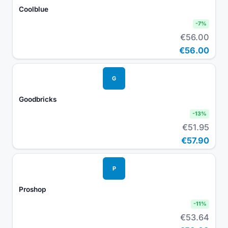
Coolblue
-
7
%
€56.00
€56.00
G
Goodbricks
-
13
%
€51.95
€57.90
P
Proshop
-
11
%
€53.64