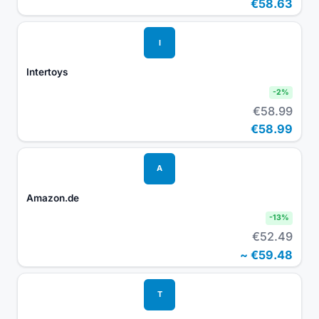
€58.63
I
Intertoys
-
2
%
€58.99
€58.99
A
Amazon.de
-
13
%
€52.49
~
€59.48
T