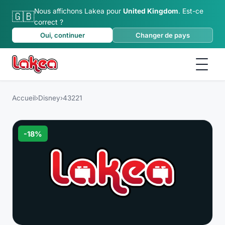
Nous affichons Lakea pour
United Kingdom
.
Est-ce
🇬🇧
correct ?
Oui, continuer
Changer de pays
Accueil
›
Disney
›
43221
-
18
%