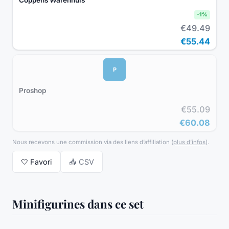
Coppens Warenhuis
-
1
%
€49.49
€55.44
P
Proshop
€55.09
€60.08
Nous recevons une commission via des liens d’affiliation
(
plus d’infos
).
🤍
Favori
📥 CSV
Minifigurines dans ce set