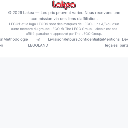
©
2026
Lakea —
Les prix peuvent varier. Nous recevons une
commission via des liens d’affiliation.
LEGO® et le logo LEGO® sont des marques de LEGO Juris A/S ou d’un
autre membre du groupe LEGO. © The LEGO Group. Lakea n’est pas
affilié, parrainé ni approuvé par The LEGO Group.
on
Méthodologie
🎢
Livraison
Retours
Confidentialité
Mentions
Dev
ion
LEGOLAND
légales
part