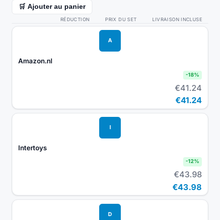
🛒 Ajouter au panier
RÉDUCTION
PRIX DU SET
LIVRAISON INCLUSE
A
Amazon.nl
-
18
%
€41.24
€41.24
I
Intertoys
-
12
%
€43.98
€43.98
D