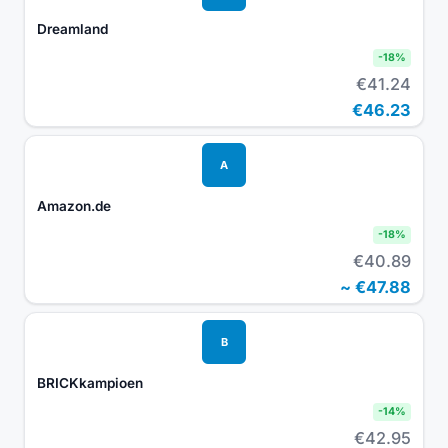
Dreamland
-
18
%
€41.24
€46.23
A
Amazon.de
-
18
%
€40.89
~
€47.88
B
BRICKkampioen
-
14
%
€42.95