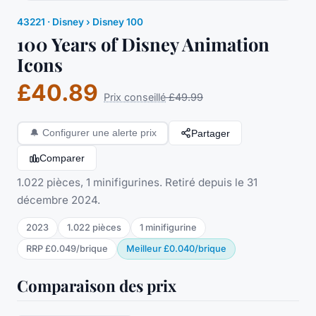
43221
·
Disney
› Disney 100
100 Years of Disney Animation
Icons
£40.89
Prix conseillé
£49.99
Partager
🔔
Configurer une alerte prix
Comparer
1.022 pièces, 1 minifigurines. Retiré depuis le 31
décembre 2024.
2023
1.022
pièces
1
minifigurine
RRP
£0.049
/
brique
Meilleur
£0.040
/
brique
Comparaison des prix