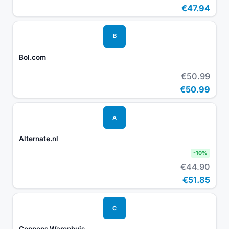
€47.94
B
Bol.com
€50.99
€50.99
A
Alternate.nl
-
10
%
€44.90
€51.85
C