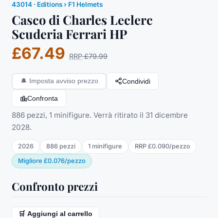
43014
·
Editions
› F1 Helmets
Casco di Charles Leclerc
Scuderia Ferrari HP
£67.49
RRP
£79.99
Condividi
🔔
Imposta avviso prezzo
Confronta
886 pezzi, 1 minifigure. Verrà ritirato il 31 dicembre
2028.
2026
886
pezzi
1
minifigure
RRP
£0.090
/
pezzo
Migliore
£0.076
/
pezzo
Confronto prezzi
🛒 Aggiungi al carrello