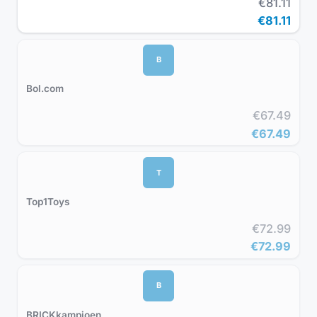
€81.11
€81.11
B
Bol.com
€67.49
€67.49
T
Top1Toys
€72.99
€72.99
B
BRICKkampioen