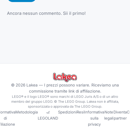
Ancora nessun commento. Sii il primo!
©
2026
Lakea —
I prezzi possono variare. Riceviamo una
commissione tramite link di affiliazione.
LEGO® e il logo LEGO® sono marchi di LEGO Juris A/S o di un altro
membro del gruppo LEGO. © The LEGO Group. Lakea non è affiliata,
sponsorizzata o approvata da The LEGO Group.
formativa
Metodologia
🎢
Spedizioni
Resi
Informativa
Note
Diventa
C
di
LEGOLAND
sulla
legali
partner
filiazione
privacy