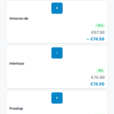
A
Amazon.de
-
15
%
€67.99
~
€74.98
I
Intertoys
-
6
%
€74.99
€74.99
P
Proshop