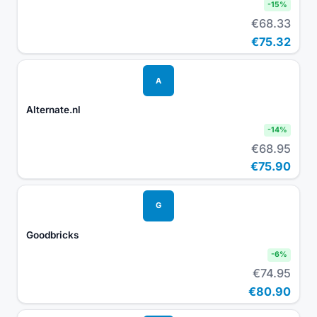
-
15
%
€68.33
€75.32
A
Alternate.nl
-
14
%
€68.95
€75.90
G
Goodbricks
-
6
%
€74.95
€80.90