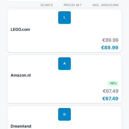
SCONTO
PREZZO SET
INCL. SPEDIZIONE
L
LEGO.com
€89.99
€89.99
A
Amazon.nl
-
16
%
€67.49
€67.49
D
Dreamland