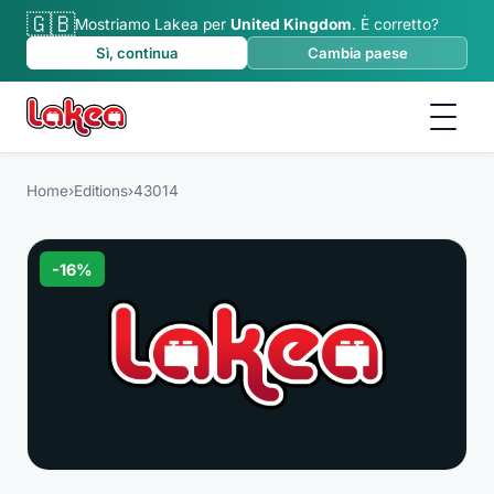
🇬🇧
Mostriamo Lakea per
United Kingdom
.
È corretto?
Sì, continua
Cambia paese
Home
›
Editions
›
43014
-
16
%