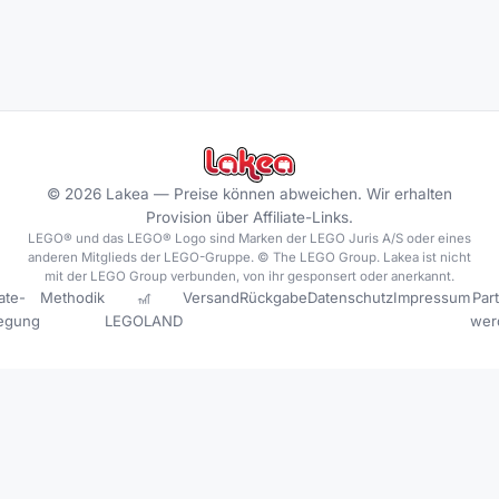
©
2026
Lakea —
Preise können abweichen. Wir erhalten
Provision über Affiliate-Links.
LEGO® und das LEGO® Logo sind Marken der LEGO Juris A/S oder eines
anderen Mitglieds der LEGO-Gruppe. © The LEGO Group. Lakea ist nicht
mit der LEGO Group verbunden, von ihr gesponsert oder anerkannt.
iate-
Methodik
🎢
Versand
Rückgabe
Datenschutz
Impressum
Par
legung
LEGOLAND
wer