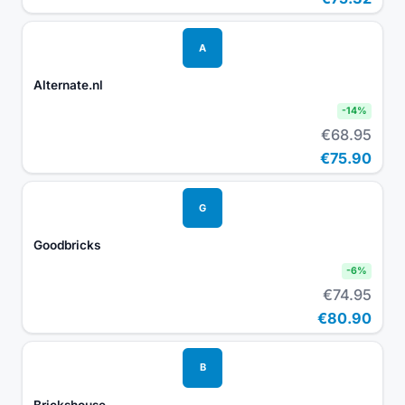
A
Alternate.nl
-
14
%
€68.95
€75.90
G
Goodbricks
-
6
%
€74.95
€80.90
B
Brickshouse