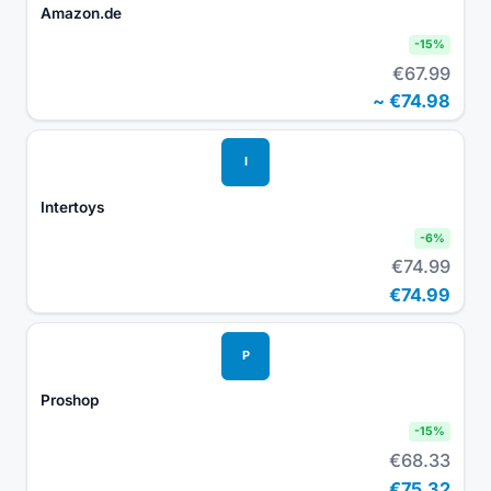
Amazon.de
-
15
%
€67.99
~
€74.98
I
Intertoys
-
6
%
€74.99
€74.99
P
Proshop
-
15
%
€68.33
€75.32