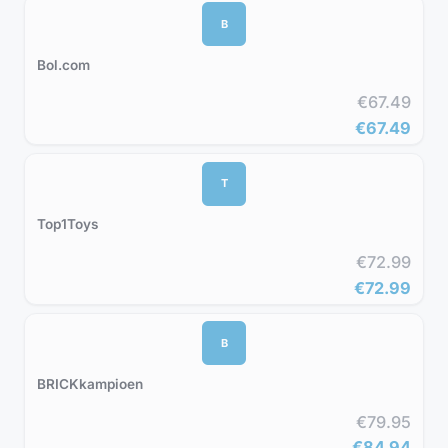
B
Bol.com
€67.49
€67.49
T
Top1Toys
€72.99
€72.99
B
BRICKkampioen
€79.95
€84.94