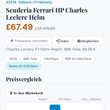
43014
·
Editions
› F1 Helmets
Scuderia Ferrari HP Charles
Leclerc Helm
£67.49
UVP
£79.99
Teilen
Vergleichen
🔔
Preisalarm einrichten
Charles Leclerc F1-Helm-Replik. 886 Teile, 89,99 €.
2026
886
Teile
1
Minifigur
RRP
£0.090
/
Stein
Beste
£0.076
/
Stein
Preisvergleich
🛒 In den Warenkorb
RABATT
SET-PREIS
INKL. VERSAND
L