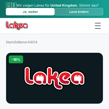
🇬🇧
Wir zeigen Lakea für
United Kingdom
.
Stimmt das?
Ja, weiter
Land ändern
Start
›
Editions
›
43014
-
16
%