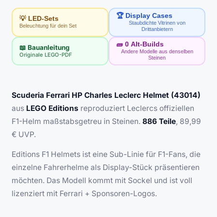
🏆 Display Cases
💡 LED-Sets
Staubdichte Vitrinen von
Beleuchtung für dein Set
Drittanbietern
🧱
0
Alt-Builds
📖 Bauanleitung
Andere Modelle aus denselben
Originale LEGO-PDF
Steinen
Scuderia Ferrari HP Charles Leclerc Helmet (43014)
aus
LEGO Editions
reproduziert Leclercs offiziellen
F1-Helm maßstabsgetreu in Steinen.
886 Teile
, 89,99
€ UVP.
Editions F1 Helmets ist eine Sub-Linie für F1-Fans, die
einzelne Fahrerhelme als Display-Stück präsentieren
möchten. Das Modell kommt mit Sockel und ist voll
lizenziert mit Ferrari + Sponsoren-Logos.