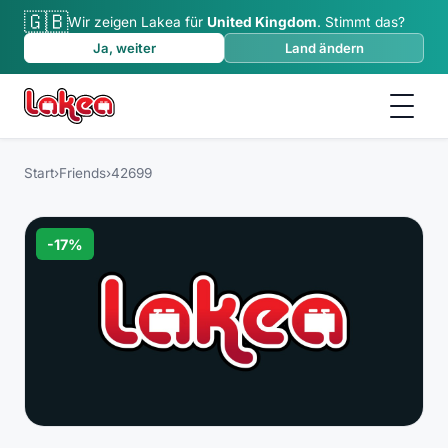
🇬🇧
Wir zeigen Lakea für
United Kingdom
.
Stimmt das?
Ja, weiter
Land ändern
Start
›
Friends
›
42699
-
17
%