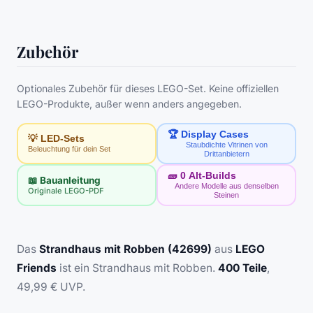
Zubehör
Optionales Zubehör für dieses LEGO-Set. Keine offiziellen
LEGO-Produkte, außer wenn anders angegeben.
🏆 Display Cases
💡 LED-Sets
Staubdichte Vitrinen von
Beleuchtung für dein Set
Drittanbietern
🧱
0
Alt-Builds
📖 Bauanleitung
Andere Modelle aus denselben
Originale LEGO-PDF
Steinen
Das
Strandhaus mit Robben (42699)
aus
LEGO
Friends
ist ein Strandhaus mit Robben.
400 Teile
,
49,99 € UVP.