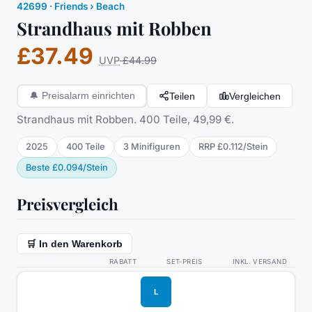
42699
·
Friends
› Beach
Strandhaus mit Robben
£37.49
UVP
£44.99
Teilen
Vergleichen
🔔
Preisalarm einrichten
Strandhaus mit Robben. 400 Teile, 49,99 €.
2025
400
Teile
3
Minifigur
en
RRP
£0.112
/
Stein
Beste
£0.094
/
Stein
Preisvergleich
🛒 In den Warenkorb
RABATT
SET-PREIS
INKL. VERSAND
L