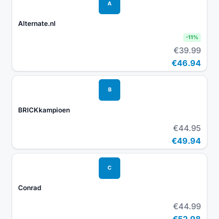
A
Alternate.nl
-
11
%
€39.99
€46.94
B
BRICKkampioen
€44.95
€49.94
C
Conrad
€44.99
€52.98