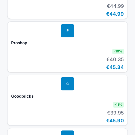
€44.99
€44.99
P
Proshop
-
10
%
€40.35
€45.34
G
Goodbricks
-
11
%
€39.95
€45.90