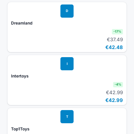
D
Dreamland
-
17
%
€37.49
€42.48
I
Intertoys
-
4
%
€42.99
€42.99
T
Top1Toys