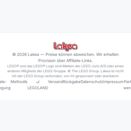
©
2026
Lakea —
Preise können abweichen. Wir erhalten
Provision über Affiliate-Links.
LEGO® und das LEGO® Logo sind Marken der LEGO Juris A/S oder eines
anderen Mitglieds der LEGO-Gruppe. © The LEGO Group. Lakea ist nicht
mit der LEGO Group verbunden, von ihr gesponsert oder anerkannt.
iate-
Methodik
🎢
Versand
Rückgabe
Datenschutz
Impressum
Par
legung
LEGOLAND
wer