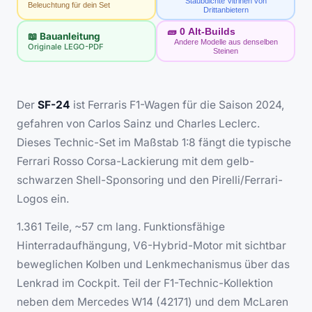
Staubdichte Vitrinen von
Beleuchtung für dein Set
Drittanbietern
🧱
0
Alt-Builds
📖 Bauanleitung
Andere Modelle aus denselben
Originale LEGO-PDF
Steinen
Der
SF-24
ist Ferraris F1-Wagen für die Saison 2024,
gefahren von Carlos Sainz und Charles Leclerc.
Dieses Technic-Set im Maßstab 1:8 fängt die typische
Ferrari Rosso Corsa-Lackierung mit dem gelb-
schwarzen Shell-Sponsoring und den Pirelli/Ferrari-
Logos ein.
1.361 Teile, ~57 cm lang. Funktionsfähige
Hinterradaufhängung, V6-Hybrid-Motor mit sichtbar
beweglichen Kolben und Lenkmechanismus über das
Lenkrad im Cockpit. Teil der F1-Technic-Kollektion
neben dem Mercedes W14 (42171) und dem McLaren