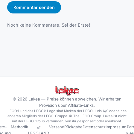
Kommentar senden
Noch keine Kommentare. Sei der Erste!
©
2026
Lakea —
Preise können abweichen. Wir erhalten
Provision über Affiliate-Links.
LEGO® und das LEGO® Logo sind Marken der LEGO Juris A/S oder eines
anderen Mitglieds der LEGO-Gruppe. © The LEGO Group. Lakea ist nicht
mit der LEGO Group verbunden, von ihr gesponsert oder anerkannt.
iate-
Methodik
🎢
Versand
Rückgabe
Datenschutz
Impressum
Par
legung
LEGOLAND
wer