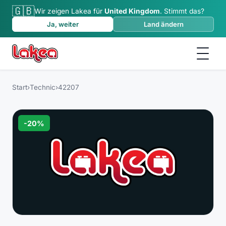
🇬🇧
Wir zeigen Lakea für
United Kingdom
.
Stimmt das?
Ja, weiter
Land ändern
Start
›
Technic
›
42207
-
20
%