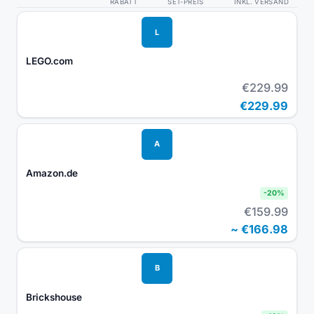
RABATT
SET-PREIS
INKL. VERSAND
L
LEGO.com
€229.99
€229.99
A
Amazon.de
-
20
%
€159.99
~
€166.98
B
Brickshouse