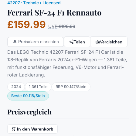
42207
·
Technic
› Licensed
Ferrari SF-24 F1 Rennauto
£159.99
UVP
£199.99
Teilen
Vergleichen
🔔
Preisalarm einrichten
Das LEGO Technic 42207 Ferrari SF-24 F1 Car ist die
1:8-Replik von Ferraris 2024er-F1-Wagen — 1.361 Teile,
mit funktionsfähiger Federung, V6-Motor und Ferrari-
roter Lackierung.
2024
1.361
Teile
RRP
£0.147
/
Stein
Beste
£0.118
/
Stein
Preisvergleich
🛒 In den Warenkorb