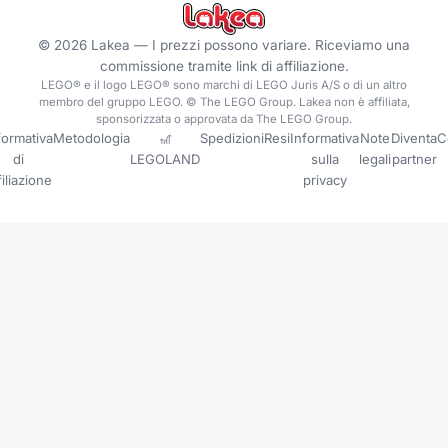
©
2026
Lakea —
I prezzi possono variare. Riceviamo una
commissione tramite link di affiliazione.
LEGO® e il logo LEGO® sono marchi di LEGO Juris A/S o di un altro
membro del gruppo LEGO. © The LEGO Group. Lakea non è affiliata,
sponsorizzata o approvata da The LEGO Group.
formativa
Metodologia
🎢
Spedizioni
Resi
Informativa
Note
Diventa
C
di
LEGOLAND
sulla
legali
partner
filiazione
privacy