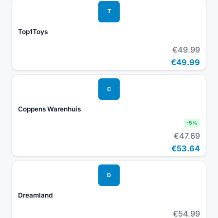
T
Top1Toys
€49.99
€49.99
C
Coppens Warenhuis
-
5
%
€47.69
€53.64
D
Dreamland
€54.99