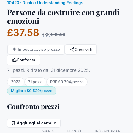
10423
·
Duplo
› Understanding Feelings
Persone da costruire con grandi
emozioni
£37.58
RRP
£49.99
Condividi
🔔
Imposta avviso prezzo
Confronta
71 pezzi. Ritirato dal 31 dicembre 2025.
2023
71
pezzi
RRP
£0.704
/
pezzo
Migliore
£0.529
/
pezzo
Confronto prezzi
🛒 Aggiungi al carrello
SCONTO
PREZZO SET
INCL. SPEDIZIONE