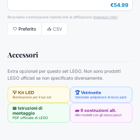
€54.99
Riceviamo commissione tramite link di affiliazione
(
maggiori info
).
🤍
Preferito
📥 CSV
Accessori
Extra opzionali per questo set LEGO. Non sono prodotti
LEGO ufficiali se non specificato diversamente.
💡 Kit LED
🏆 Vetrinette
Illuminazione per il tuo set
Vetrinette antipolvere di terze parti
📖 Istruzioni di
🧱
0
costruzioni alt.
montaggio
Altri modelli con gli stessi pezzi
PDF ufficiale di LEGO