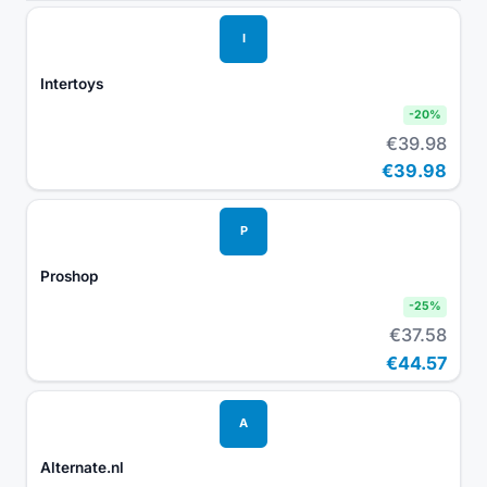
I
Intertoys
-
20
%
€39.98
€39.98
P
Proshop
-
25
%
€37.58
€44.57
A
Alternate.nl