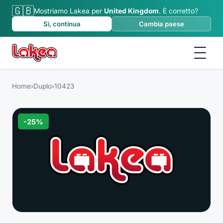
🇬🇧
Mostriamo Lakea per
United Kingdom
.
È corretto?
Sì, continua
Cambia paese
Home
›
Duplo
›
10423
-
25
%