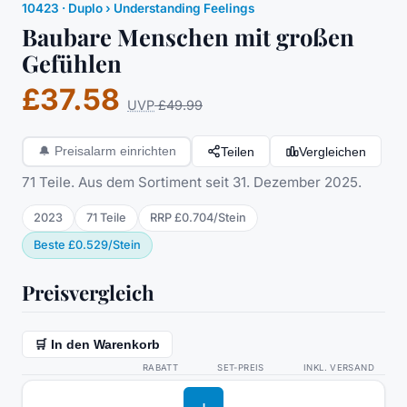
10423
·
Duplo
› Understanding Feelings
Baubare Menschen mit großen
Gefühlen
£37.58
UVP
£49.99
Teilen
Vergleichen
🔔
Preisalarm einrichten
71 Teile. Aus dem Sortiment seit 31. Dezember 2025.
2023
71
Teile
RRP
£0.704
/
Stein
Beste
£0.529
/
Stein
Preisvergleich
🛒 In den Warenkorb
RABATT
SET-PREIS
INKL. VERSAND
I