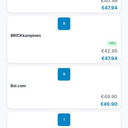
€40.99
€47.94
B
BRICKkampioen
-
14
%
€42.95
€47.94
B
Bol.com
€49.90
€49.90
T