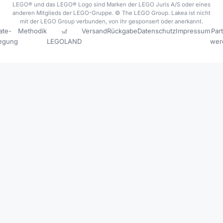
LEGO® und das LEGO® Logo sind Marken der LEGO Juris A/S oder eines
anderen Mitglieds der LEGO-Gruppe. © The LEGO Group. Lakea ist nicht
mit der LEGO Group verbunden, von ihr gesponsert oder anerkannt.
iate-
Methodik
🎢
Versand
Rückgabe
Datenschutz
Impressum
Par
legung
LEGOLAND
wer