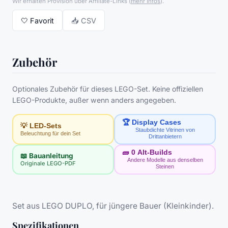
Wir erhalten Provision über Affiliate-Links
(
mehr Infos
).
🤍
Favorit
📥 CSV
Zubehör
Optionales Zubehör für dieses LEGO-Set. Keine offiziellen
LEGO-Produkte, außer wenn anders angegeben.
🏆 Display Cases
💡 LED-Sets
Staubdichte Vitrinen von
Beleuchtung für dein Set
Drittanbietern
🧱
0
Alt-Builds
📖 Bauanleitung
Andere Modelle aus denselben
Originale LEGO-PDF
Steinen
Set aus LEGO DUPLO, für jüngere Bauer (Kleinkinder).
Spezifikationen