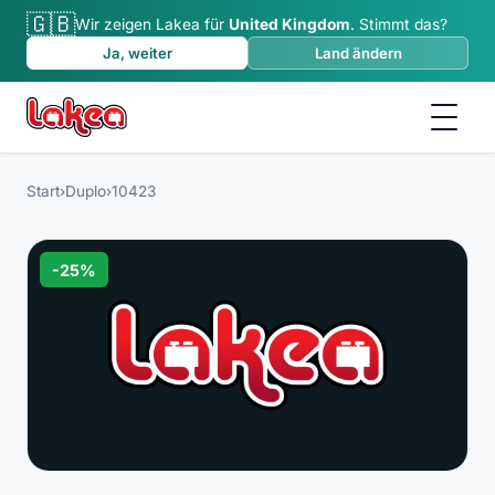
🇬🇧
Wir zeigen Lakea für
United Kingdom
.
Stimmt das?
Ja, weiter
Land ändern
Start
›
Duplo
›
10423
-
25
%