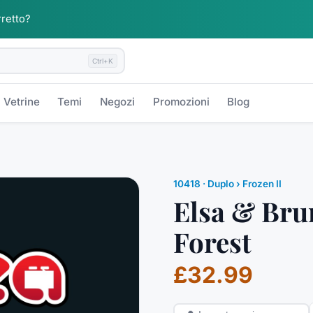
rretto?
Ctrl+K
Vetrine
Temi
Negozi
Promozioni
Blog
10418
·
Duplo
› Frozen II
Elsa & Bru
Forest
£32.99