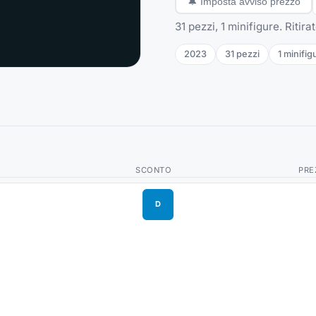
🔔
Imposta avviso prezzo
31 pezzi, 1 minifigure. Ritir
2023
31
pezzi
1
minifig
SCONTO
PRE
D