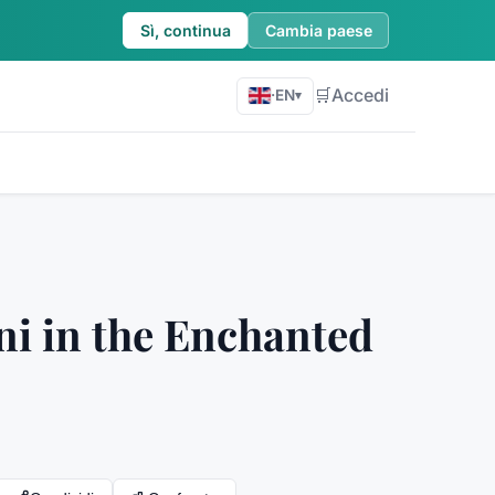
Sì, continua
Cambia paese
🛒
Accedi
·
EN
▾
ni in the Enchanted