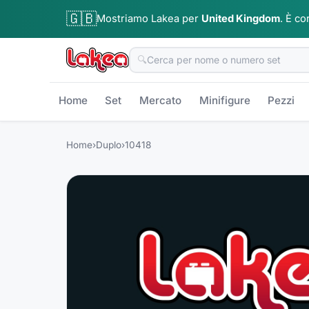
🇬🇧
Mostriamo Lakea per
United Kingdom
.
È co
🔍
Home
Set
Mercato
Minifigure
Pezzi
Home
›
Duplo
›
10418