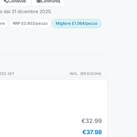
Condividi
Confronta
ato dal 31 dicembre 2025.
ure
RRP
£0.903
/
pezzo
Migliore
£1.064
/
pezzo
ZZO SET
INCL. SPEDIZIONE
€32.99
€37.98