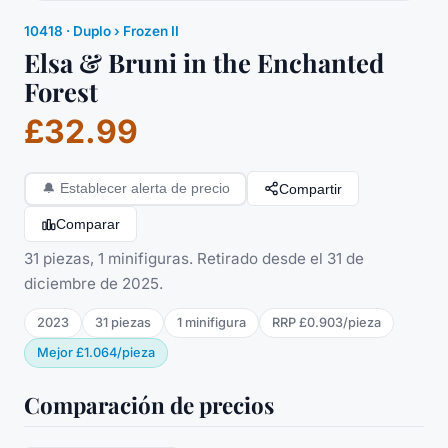
10418
·
Duplo
› Frozen II
Elsa & Bruni in the Enchanted
Forest
£32.99
Compartir
🔔
Establecer alerta de precio
Comparar
31 piezas, 1 minifiguras. Retirado desde el 31 de
diciembre de 2025.
2023
31
piezas
1
minifigura
RRP
£0.903
/
pieza
Mejor
£1.064
/
pieza
Comparación de precios