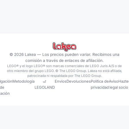
©
2026
Lakea —
Los precios pueden variar. Recibimos una
comisión a través de enlaces de afiliación.
LEGO® y el logo LEGO® son marcas comerciales de LEGO Juris A/S o de
otro miembro del grupo LEGO. © The LEGO Group. Lakea no está afiliada,
patrocinada ni respaldada por The LEGO Group.
lgación
Metodología
🎢
Envíos
Devoluciones
Política de
Aviso
Hazte
de
LEGOLAND
privacidad
legal
socio
liación