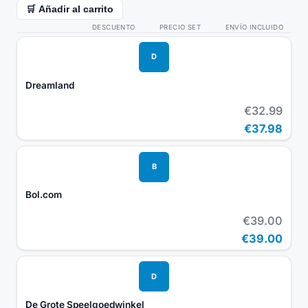
🛒 Añadir al carrito
DESCUENTO
PRECIO SET
ENVÍO INCLUIDO
D
Dreamland
€32.99
€37.98
B
Bol.com
€39.00
€39.00
D
De Grote Speelgoedwinkel