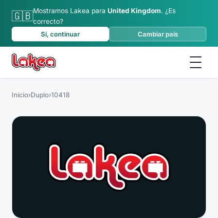
Mostramos Lakea para
United Kingdom
.
¿Es
🇬🇧
correcto?
Sí, continuar
Cambiar país
Inicio
›
Duplo
›
10418