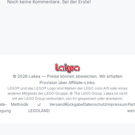
Noch keine Kommentare. Sei der Erste!
©
2026
Lakea —
Preise können abweichen. Wir erhalten
Provision über Affiliate-Links.
LEGO® und das LEGO® Logo sind Marken der LEGO Juris A/S oder eines
anderen Mitglieds der LEGO-Gruppe. © The LEGO Group. Lakea ist nicht
mit der LEGO Group verbunden, von ihr gesponsert oder anerkannt.
iate-
Methodik
🎢
Versand
Rückgabe
Datenschutz
Impressum
Par
legung
LEGOLAND
wer