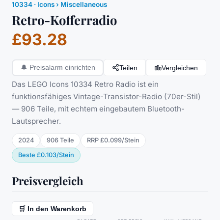
10334
·
Icons
› Miscellaneous
Retro-Kofferradio
£93.28
Teilen
Vergleichen
🔔
Preisalarm einrichten
Das LEGO Icons 10334 Retro Radio ist ein
funktionsfähiges Vintage-Transistor-Radio (70er-Stil)
— 906 Teile, mit echtem eingebautem Bluetooth-
Lautsprecher.
2024
906
Teile
RRP
£0.099
/
Stein
Beste
£0.103
/
Stein
Preisvergleich
🛒 In den Warenkorb