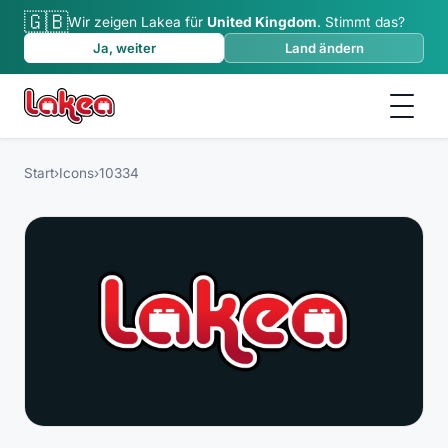
🇬🇧
Wir zeigen Lakea für
United Kingdom
.
Stimmt das?
Ja, weiter
Land ändern
Start
›
Icons
›
10334