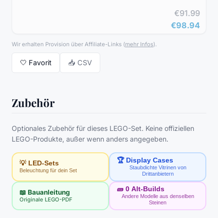
€91.99
€98.94
Wir erhalten Provision über Affiliate-Links
(
mehr Infos
).
🤍
Favorit
📥 CSV
Zubehör
Optionales Zubehör für dieses LEGO-Set. Keine offiziellen
LEGO-Produkte, außer wenn anders angegeben.
🏆 Display Cases
💡 LED-Sets
Staubdichte Vitrinen von
Beleuchtung für dein Set
Drittanbietern
🧱
0
Alt-Builds
📖 Bauanleitung
Andere Modelle aus denselben
Originale LEGO-PDF
Steinen