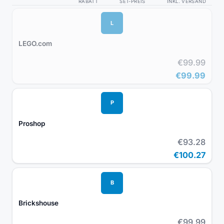
RABATT
SET-PREIS
INKL. VERSAND
L
LEGO.com
€99.99
€99.99
P
Proshop
€93.28
€100.27
B
Brickshouse
€99.99