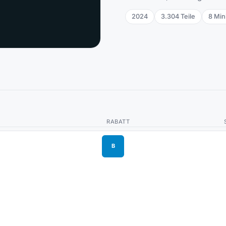
2024
3.304
Teile
8
Min
RABATT
B