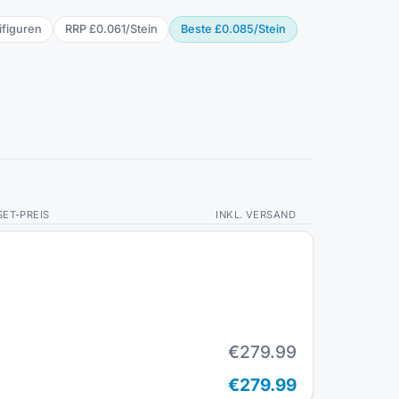
ifigur
en
RRP
£0.061
/
Stein
Beste
£0.085
/
Stein
SET-PREIS
INKL. VERSAND
€279.99
€279.99