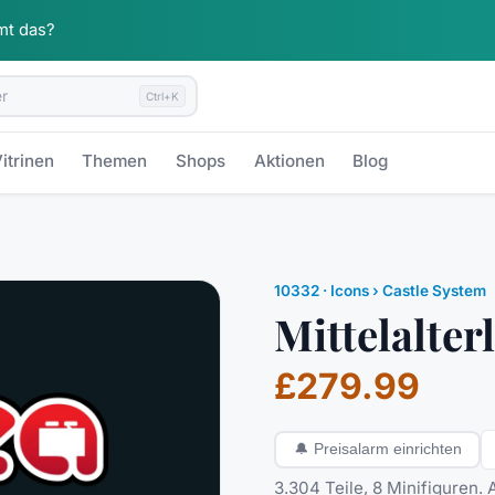
mt das?
Ctrl+K
itrinen
Themen
Shops
Aktionen
Blog
10332
·
Icons
› Castle System
Mittelalter
£279.99
🔔
Preisalarm einrichten
3.304 Teile, 8 Minifiguren.