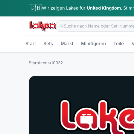
🇬🇧
Wir zeigen Lakea für
United Kingdom
.
Stim
🔍
Start
Sets
Markt
Minifiguren
Teile
V
Start
›
Icons
›
10332