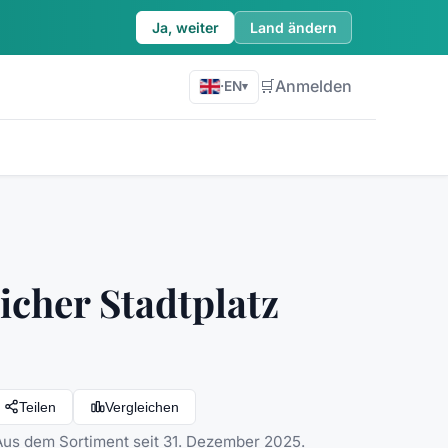
Ja, weiter
Land ändern
🛒
Anmelden
·
EN
▾
licher Stadtplatz
Teilen
Vergleichen
 Aus dem Sortiment seit 31. Dezember 2025.