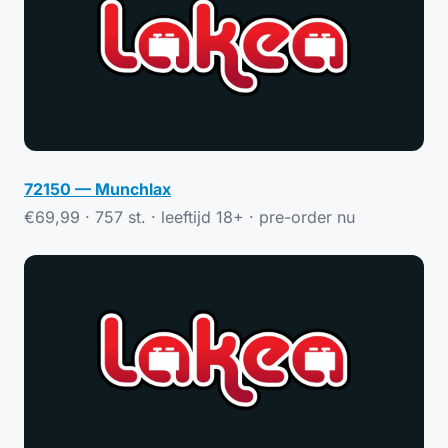
72150 — Munchlax
€69,99 · 757 st. · leeftijd 18+ ·
pre-order nu