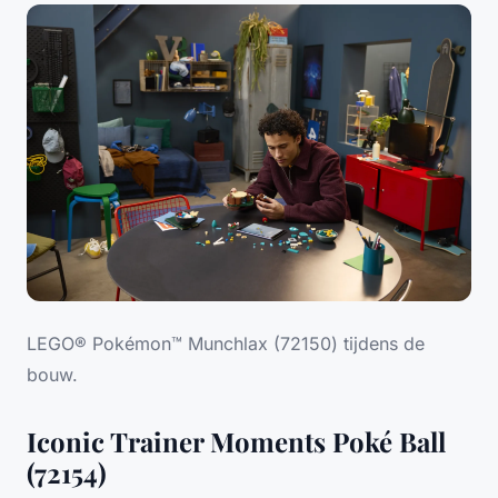
LEGO® Pokémon™ Munchlax (72150) tijdens de
bouw.
Iconic Trainer Moments Poké Ball
(72154)