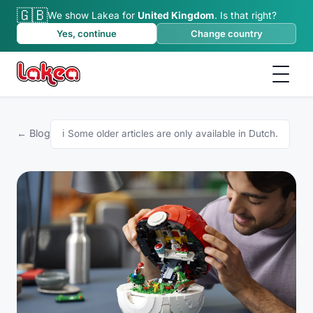
🇬🇧
We show Lakea for
United Kingdom
.
Is that right?
Yes, continue
Change country
← Blog
ℹ️
Some older articles are only available in Dutch.