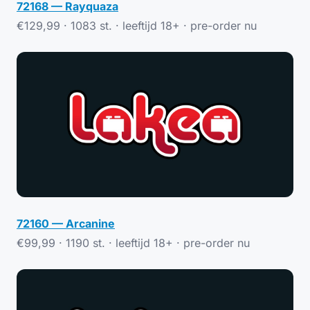
72168 — Rayquaza
€129,99 · 1083 st. · leeftijd 18+ ·
pre-order nu
72160 — Arcanine
€99,99 · 1190 st. · leeftijd 18+ ·
pre-order nu