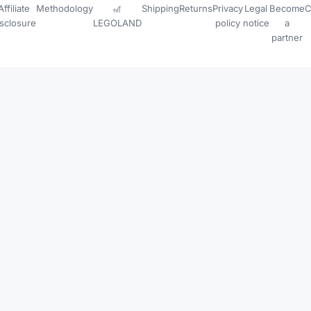
Affiliate
Methodology
🎢
Shipping
Returns
Privacy
Legal
Become
C
isclosure
LEGOLAND
policy
notice
a
partner