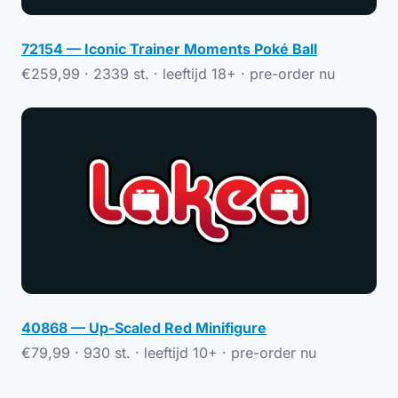
72154 — Iconic Trainer Moments Poké Ball
€259,99 · 2339 st. · leeftijd 18+ ·
pre-order nu
40868 — Up-Scaled Red Minifigure
€79,99 · 930 st. · leeftijd 10+ ·
pre-order nu