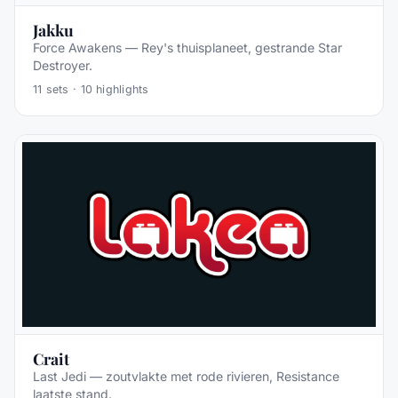
Jakku
Force Awakens — Rey's thuisplaneet, gestrande Star
Destroyer.
11
sets ·
10
highlights
Crait
Last Jedi — zoutvlakte met rode rivieren, Resistance
laatste stand.