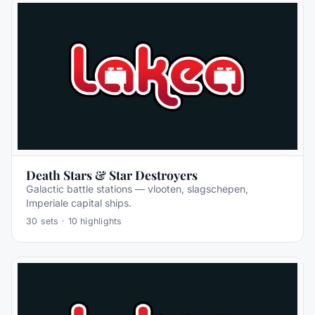
Death Stars & Star Destroyers
Galactic battle stations — vlooten, slagschepen,
Imperiale capital ships.
30
sets ·
10
highlights