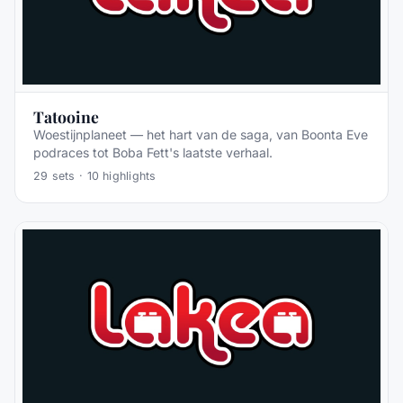
Tatooine
Woestijnplaneet — het hart van de saga, van Boonta Eve
podraces tot Boba Fett's laatste verhaal.
29
sets ·
10
highlights