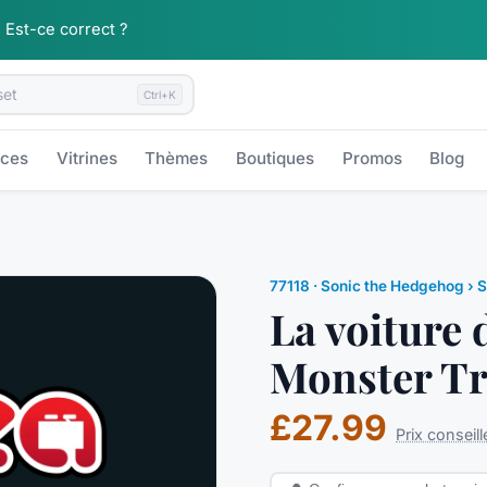
.
Est-ce correct ?
Ctrl+K
èces
Vitrines
Thèmes
Boutiques
Promos
Blog
77118
·
Sonic the Hedgehog
› S
La voiture 
Monster Tr
£27.99
Prix conseill