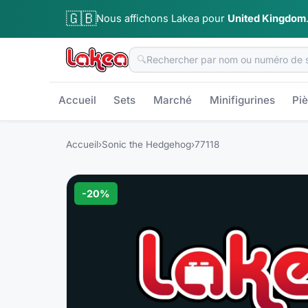
🇬🇧
Nous affichons Lakea pour
United Kingdom
🔍
Accueil
Sets
Marché
Minifigurines
Pi
Accueil
›
Sonic the Hedgehog
›
77118
-
20
%