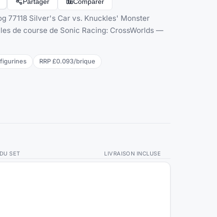
Partager
Comparer
 77118 Silver's Car vs. Knuckles' Monster
ules de course de Sonic Racing: CrossWorlds —
figurine
s
RRP
£0.093
/
brique
 DU SET
LIVRAISON INCLUSE