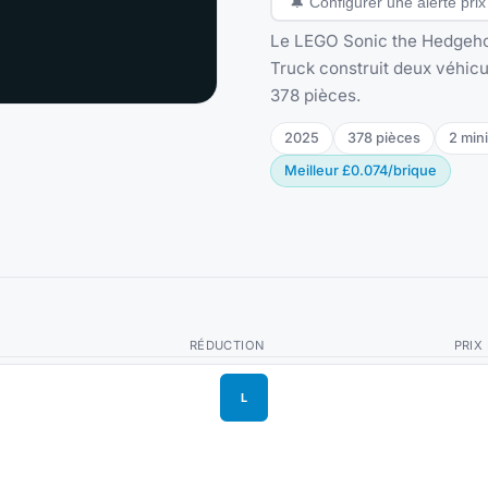
🔔
Configurer une alerte prix
Le LEGO Sonic the Hedgehog
Truck construit deux véhic
378 pièces.
2025
378
pièces
2
mini
Meilleur
£0.074
/
brique
RÉDUCTION
PRIX
L