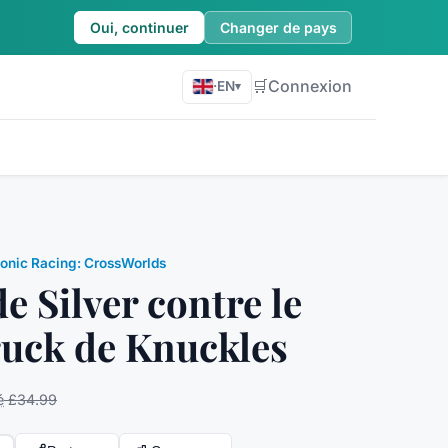
Oui, continuer
Changer de pays
🛒
Connexion
·
EN
▾
onic Racing: CrossWorlds
de Silver contre le
uck de Knuckles
é
£34.99