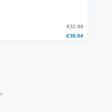
€32.99
€38.94
o.