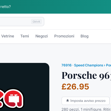
rretto?
Ctrl+K
Vetrine
Temi
Negozi
Promozioni
Blog
76916
·
Speed Champions
› Po
Porsche 96
£26.95
🔔
Imposta avviso prezzo
280 pezzi, 1 minifigure. Rit