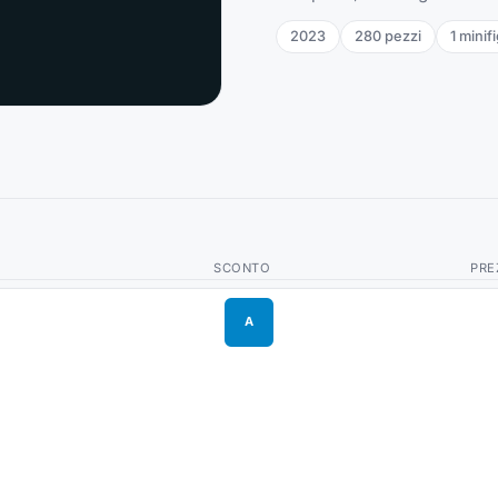
2023
280
pezzi
1
minif
SCONTO
PRE
A