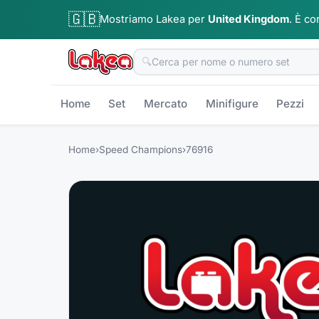
🇬🇧
Mostriamo Lakea per
United Kingdom
.
È co
🔍
Home
Set
Mercato
Minifigure
Pezzi
Home
›
Speed Champions
›
76916