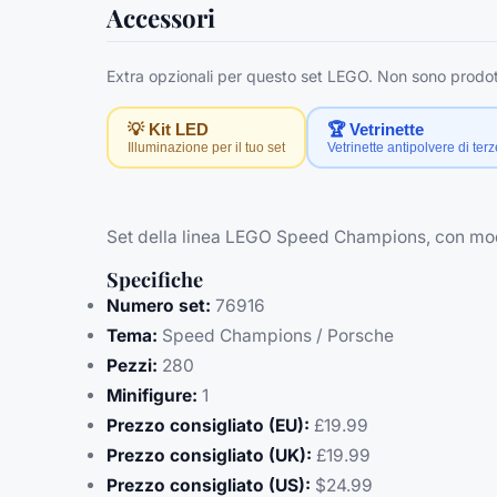
Accessori
Extra opzionali per questo set LEGO. Non sono prodott
💡 Kit LED
🏆 Vetrinette
Illuminazione per il tuo set
Vetrinette antipolvere di terz
Set della linea LEGO Speed Champions, con model
Specifiche
Numero set:
76916
Tema:
Speed Champions / Porsche
Pezzi:
280
Minifigure:
1
Prezzo consigliato (EU):
£19.99
Prezzo consigliato (UK):
£19.99
Prezzo consigliato (US):
$24.99