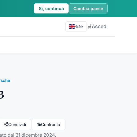
Sì, continua
Cambia paese
🛒
Accedi
·
EN
▾
rsche
3
Condividi
Confronta
irato dal 31 dicembre 2024.