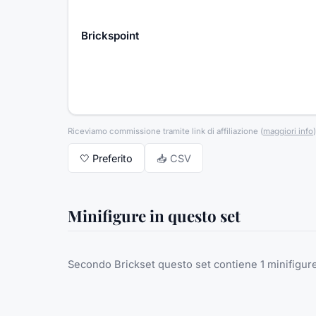
Brickspoint
Riceviamo commissione tramite link di affiliazione
(
maggiori info
)
🤍
Preferito
📥 CSV
Minifigure in questo set
Secondo Brickset questo set contiene 1 minifigure,