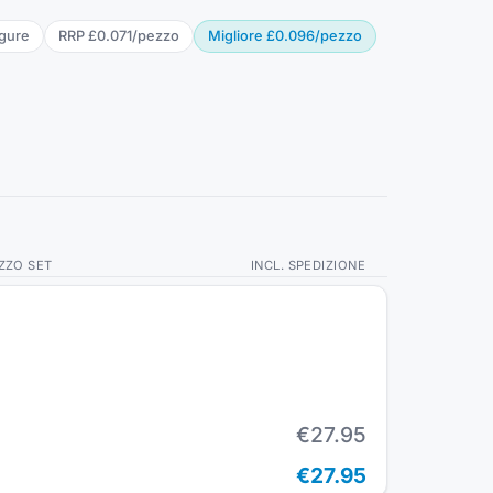
igure
RRP
£0.071
/
pezzo
Migliore
£0.096
/
pezzo
ZZO SET
INCL. SPEDIZIONE
€27.95
€27.95