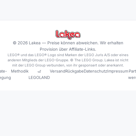
©
2026
Lakea —
Preise können abweichen. Wir erhalten
Provision über Affiliate-Links.
LEGO® und das LEGO® Logo sind Marken der LEGO Juris A/S oder eines
anderen Mitglieds der LEGO-Gruppe. © The LEGO Group. Lakea ist nicht
mit der LEGO Group verbunden, von ihr gesponsert oder anerkannt.
iate-
Methodik
🎢
Versand
Rückgabe
Datenschutz
Impressum
Par
legung
LEGOLAND
wer