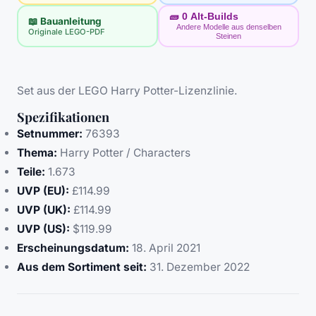
🧱
0
Alt-Builds
📖 Bauanleitung
Andere Modelle aus denselben
Originale LEGO-PDF
Steinen
Set aus der LEGO Harry Potter-Lizenzlinie.
Spezifikationen
Setnummer:
76393
Thema:
Harry Potter / Characters
Teile:
1.673
UVP (EU):
£114.99
UVP (UK):
£114.99
UVP (US):
$119.99
Erscheinungsdatum:
18. April 2021
Aus dem Sortiment seit:
31. Dezember 2022