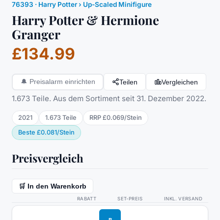
76393
·
Harry Potter
› Up-Scaled Minifigure
Harry Potter & Hermione
Granger
£134.99
Teilen
Vergleichen
🔔
Preisalarm einrichten
1.673 Teile. Aus dem Sortiment seit 31. Dezember 2022.
2021
1.673
Teile
RRP
£0.069
/
Stein
Beste
£0.081
/
Stein
Preisvergleich
🛒 In den Warenkorb
RABATT
SET-PREIS
INKL. VERSAND
B