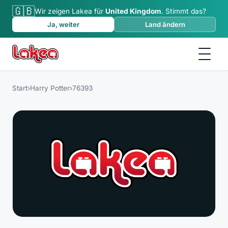
🇬🇧
Wir zeigen Lakea für
United Kingdom
.
Stimmt das?
Ja, weiter
Land ändern
Start
›
Harry Potter
›
76393