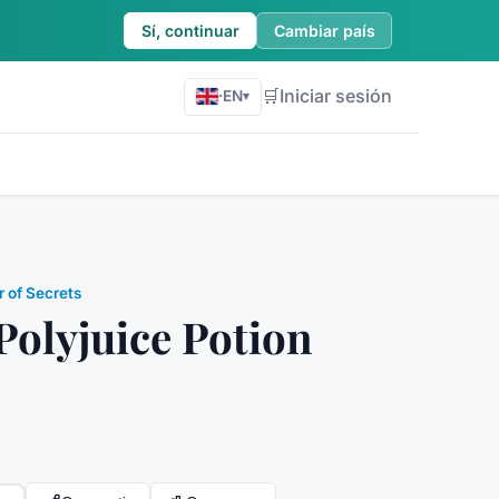
Sí, continuar
Cambiar país
🛒
Iniciar sesión
·
EN
▾
 of Secrets
Polyjuice Potion