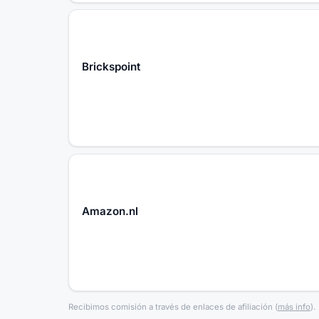
Brickspoint
Amazon.nl
Recibimos comisión a través de enlaces de afiliación
(
más info
).