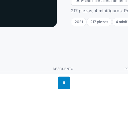
🔔
Establecer alerta de preci
217 piezas, 4 minifiguras. 
2021
217
piezas
4
minif
DESCUENTO
P
B