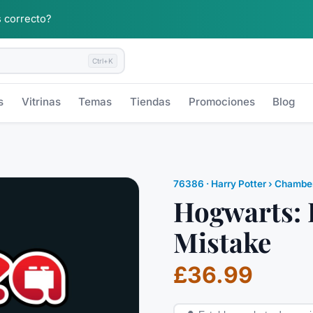
 correcto?
Ctrl+K
s
Vitrinas
Temas
Tiendas
Promociones
Blog
76386
·
Harry Potter
› Chamber
Hogwarts: 
Mistake
£36.99