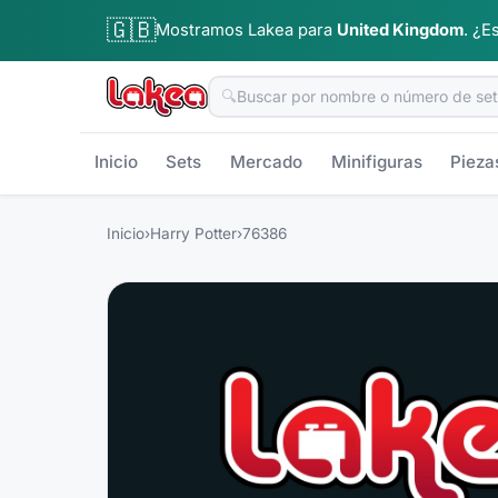
🇬🇧
Mostramos Lakea para
United Kingdom
.
¿Es
🔍
Inicio
Sets
Mercado
Minifiguras
Pieza
Inicio
›
Harry Potter
›
76386