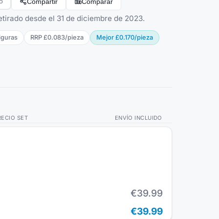
Compartir
Comparar
o
Retirado desde el 31 de diciembre de 2023.
igura
s
RRP
£0.083
/
pieza
Mejor
£0.170
/
pieza
RECIO SET
ENVÍO INCLUIDO
€39.99
€39.99