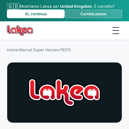
🇬🇧
Mostriamo Lakea per
United Kingdom
.
È corretto?
Sì, continua
Cambia paese
Home
›
Marvel Super Heroes
›
76215