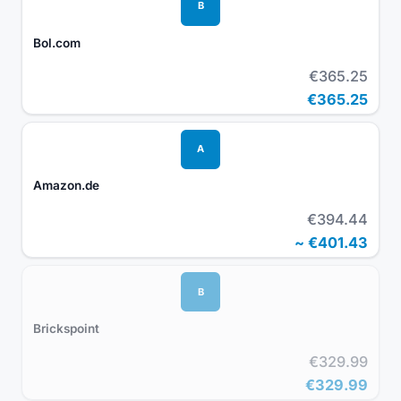
B
Bol.com
€365.25
€365.25
A
Amazon.de
€394.44
~
€401.43
B
Brickspoint
€329.99
€329.99