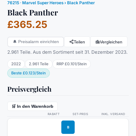
76215
·
Marvel Super Heroes
› Black Panther
Black Panther
£365.25
Teilen
Vergleichen
🔔
Preisalarm einrichten
2.961 Teile. Aus dem Sortiment seit 31. Dezember 2023.
2022
2.961
Teile
RRP
£0.101
/
Stein
Beste
£0.123
/
Stein
Preisvergleich
🛒 In den Warenkorb
RABATT
SET-PREIS
INKL. VERSAND
B