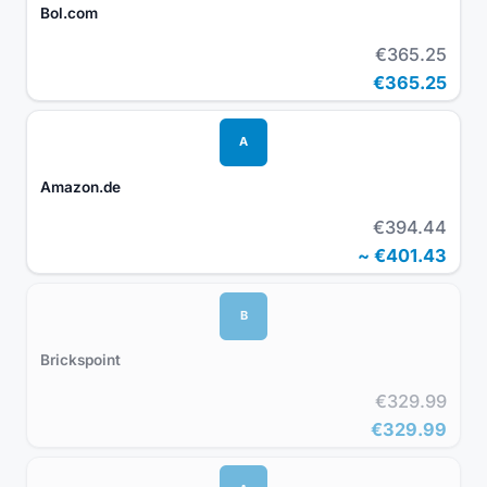
Bol.com
€365.25
€365.25
A
Amazon.de
€394.44
~
€401.43
B
Brickspoint
€329.99
€329.99