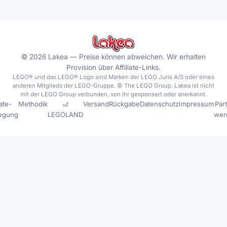
©
2026
Lakea —
Preise können abweichen. Wir erhalten
Provision über Affiliate-Links.
LEGO® und das LEGO® Logo sind Marken der LEGO Juris A/S oder eines
anderen Mitglieds der LEGO-Gruppe. © The LEGO Group. Lakea ist nicht
mit der LEGO Group verbunden, von ihr gesponsert oder anerkannt.
iate-
Methodik
🎢
Versand
Rückgabe
Datenschutz
Impressum
Par
legung
LEGOLAND
wer