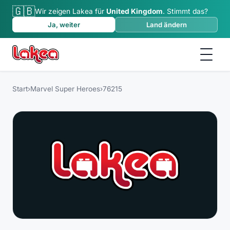
🇬🇧
Wir zeigen Lakea für
United Kingdom
.
Stimmt das?
Ja, weiter
Land ändern
Start
›
Marvel Super Heroes
›
76215