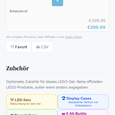
A
Amazon.nl
€399.99
€399.99
Wir erhalten Provision über Affiliate-Links
(
mehr Infos
).
🤍
Favorit
📥 CSV
Zubehör
Optionales Zubehör für dieses LEGO-Set. Keine offiziellen
LEGO-Produkte, außer wenn anders angegeben.
🏆 Display Cases
💡 LED-Sets
Staubdichte Vitrinen von
Beleuchtung für dein Set
Drittanbietern
🧱
0
Alt-Builds