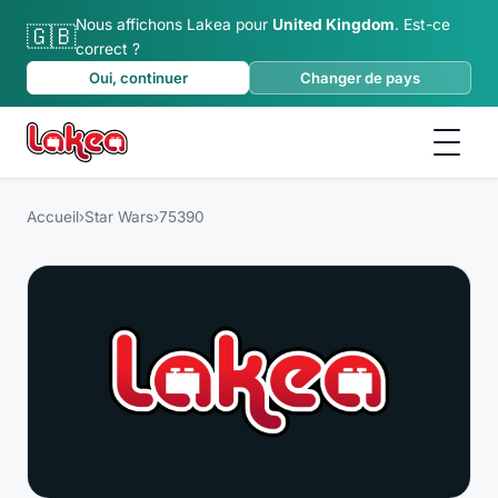
Nous affichons Lakea pour
United Kingdom
.
Est-ce
🇬🇧
correct ?
Oui, continuer
Changer de pays
Accueil
›
Star Wars
›
75390