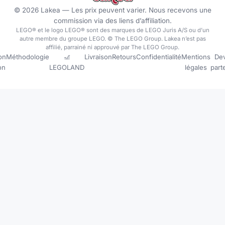
©
2026
Lakea —
Les prix peuvent varier. Nous recevons une
commission via des liens d’affiliation.
LEGO® et le logo LEGO® sont des marques de LEGO Juris A/S ou d’un
autre membre du groupe LEGO. © The LEGO Group. Lakea n’est pas
affilié, parrainé ni approuvé par The LEGO Group.
on
Méthodologie
🎢
Livraison
Retours
Confidentialité
Mentions
Dev
ion
LEGOLAND
légales
part