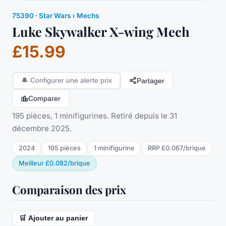
75390
·
Star Wars
› Mechs
Luke Skywalker X-wing Mech
£15.99
Partager
🔔
Configurer une alerte prix
Comparer
195 pièces, 1 minifigurines. Retiré depuis le 31
décembre 2025.
2024
195
pièces
1
minifigurine
RRP
£0.067
/
brique
Meilleur
£0.082
/
brique
Comparaison des prix
🛒 Ajouter au panier