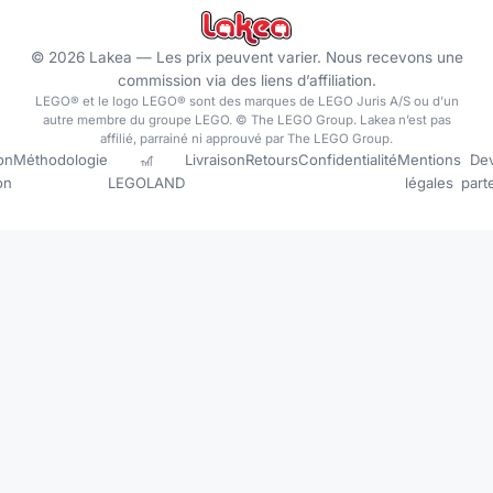
©
2026
Lakea —
Les prix peuvent varier. Nous recevons une
commission via des liens d’affiliation.
LEGO® et le logo LEGO® sont des marques de LEGO Juris A/S ou d’un
autre membre du groupe LEGO. © The LEGO Group. Lakea n’est pas
affilié, parrainé ni approuvé par The LEGO Group.
on
Méthodologie
🎢
Livraison
Retours
Confidentialité
Mentions
Dev
ion
LEGOLAND
légales
part