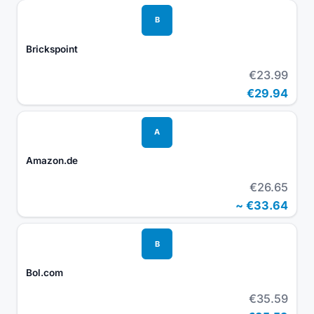
B
Brickspoint
€23.99
€29.94
A
Amazon.de
€26.65
~
€33.64
B
Bol.com
€35.59