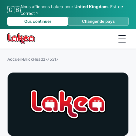
Nous affichons Lakea pour
United Kingdom
.
Est-ce
🇬🇧
correct ?
Oui, continuer
Changer de pays
Accueil
›
BrickHeadz
›
75317