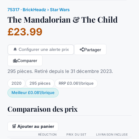
75317
·
BrickHeadz
› Star Wars
The Mandalorian & The Child
£23.99
Partager
🔔
Configurer une alerte prix
Comparer
295 pièces. Retiré depuis le 31 décembre 2023.
2020
295
pièces
RRP
£0.061
/
brique
Meilleur
£0.081
/
brique
Comparaison des prix
🛒 Ajouter au panier
RÉDUCTION
PRIX DU SET
LIVRAISON INCLUSE