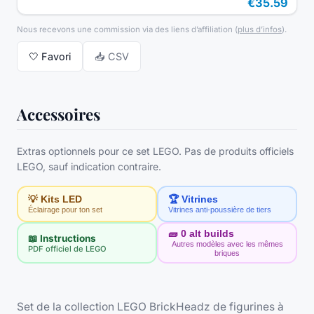
€35.59
Nous recevons une commission via des liens d’affiliation
(
plus d’infos
).
🤍
Favori
📥 CSV
Accessoires
Extras optionnels pour ce set LEGO. Pas de produits officiels
LEGO, sauf indication contraire.
💡 Kits LED
🏆 Vitrines
Éclairage pour ton set
Vitrines anti-poussière de tiers
🧱
0
alt builds
📖 Instructions
Autres modèles avec les mêmes
PDF officiel de LEGO
briques
Set de la collection LEGO BrickHeadz de figurines à