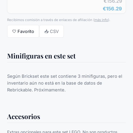
€156.29
€156.29
Recibimos comisión a través de enlaces de afiliación
(
más info
).
🤍
Favorito
📥 CSV
Minifiguras en este set
Según Brickset este set contiene 3 minifiguras, pero el
inventario aún no está en la base de datos de
Rebrickable. Próximamente.
Accesorios
Extras opcionales para este set LEGO. No son productos