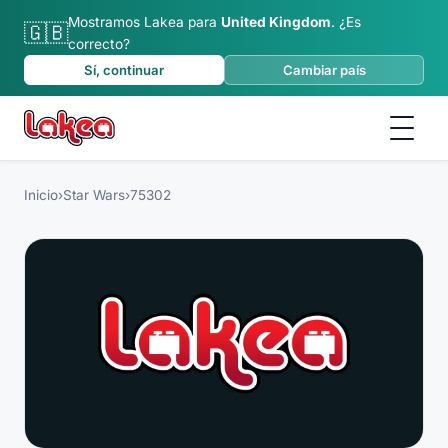
Mostramos Lakea para
United Kingdom
.
¿Es
🇬🇧
correcto?
Sí, continuar
Cambiar país
Inicio
›
Star Wars
›
75302