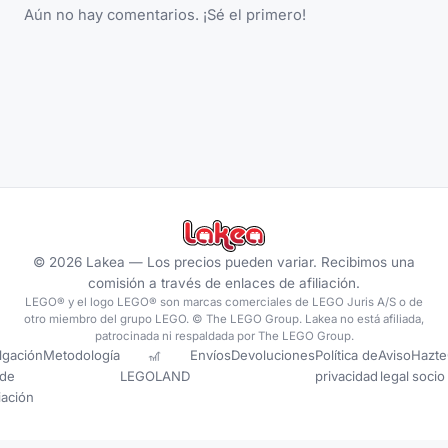
Aún no hay comentarios. ¡Sé el primero!
©
2026
Lakea —
Los precios pueden variar. Recibimos una
comisión a través de enlaces de afiliación.
LEGO® y el logo LEGO® son marcas comerciales de LEGO Juris A/S o de
otro miembro del grupo LEGO. © The LEGO Group. Lakea no está afiliada,
patrocinada ni respaldada por The LEGO Group.
lgación
Metodología
🎢
Envíos
Devoluciones
Política de
Aviso
Hazte
de
LEGOLAND
privacidad
legal
socio
liación