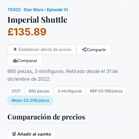
75302
·
Star Wars
› Episode VI
Imperial Shuttle
£135.89
Compartir
🔔
Establecer alerta de precio
Comparar
660 piezas, 3 minifiguras. Retirado desde el 31 de
diciembre de 2022.
2021
660
piezas
3
minifigura
s
RRP
£0.106
/
pieza
Mejor
£0.206
/
pieza
Comparación de precios
🛒 Añadir al carrito