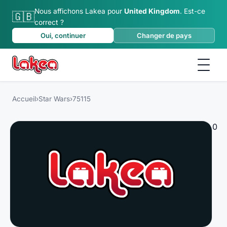
Nous affichons Lakea pour
United Kingdom
.
Est-ce
🇬🇧
correct ?
Oui, continuer
Changer de pays
Accueil
›
Star Wars
›
75115
0