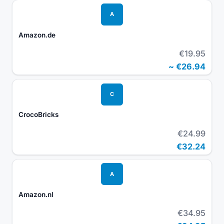
A
Amazon.de
€19.95
~
€26.94
C
CrocoBricks
€24.99
€32.24
A
Amazon.nl
€34.95