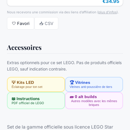
€34.95
Nous recevons une commission via des liens d’affiliation
(
plus d’infos
).
🤍
Favori
📥 CSV
Accessoires
Extras optionnels pour ce set LEGO. Pas de produits officiels
LEGO, sauf indication contraire.
💡 Kits LED
🏆 Vitrines
Éclairage pour ton set
Vitrines anti-poussière de tiers
🧱
0
alt builds
📖 Instructions
Autres modèles avec les mêmes
PDF officiel de LEGO
briques
Set de la gamme officielle sous licence LEGO Star