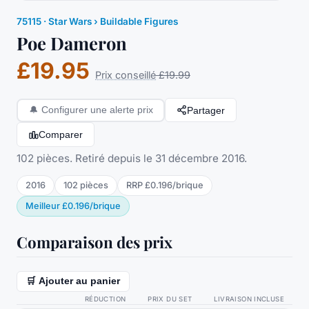
75115
·
Star Wars
› Buildable Figures
Poe Dameron
£19.95
Prix conseillé
£19.99
Partager
🔔
Configurer une alerte prix
Comparer
102 pièces. Retiré depuis le 31 décembre 2016.
2016
102
pièces
RRP
£0.196
/
brique
Meilleur
£0.196
/
brique
Comparaison des prix
🛒 Ajouter au panier
RÉDUCTION
PRIX DU SET
LIVRAISON INCLUSE