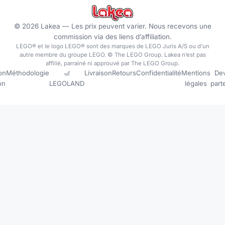
©
2026
Lakea —
Les prix peuvent varier. Nous recevons une
commission via des liens d’affiliation.
LEGO® et le logo LEGO® sont des marques de LEGO Juris A/S ou d’un
autre membre du groupe LEGO. © The LEGO Group. Lakea n’est pas
affilié, parrainé ni approuvé par The LEGO Group.
on
Méthodologie
🎢
Livraison
Retours
Confidentialité
Mentions
Dev
ion
LEGOLAND
légales
part