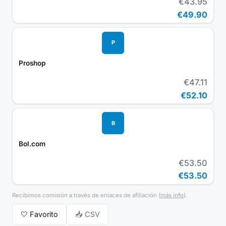
€43.95
€49.90
P
Proshop
€47.11
€52.10
B
Bol.com
€53.50
€53.50
Recibimos comisión a través de enlaces de afiliación
(
más info
).
🤍
Favorito
📥 CSV