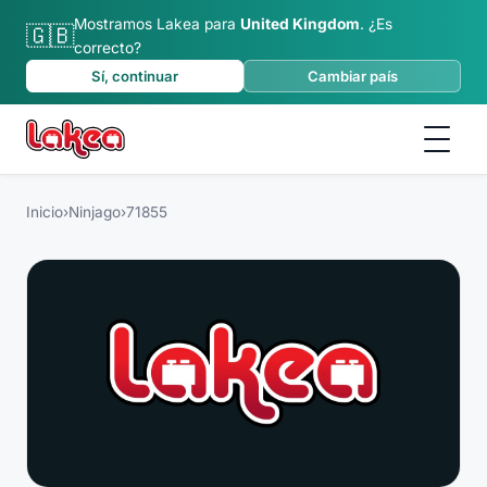
Mostramos Lakea para
United Kingdom
.
¿Es
🇬🇧
correcto?
Sí, continuar
Cambiar país
Inicio
›
Ninjago
›
71855