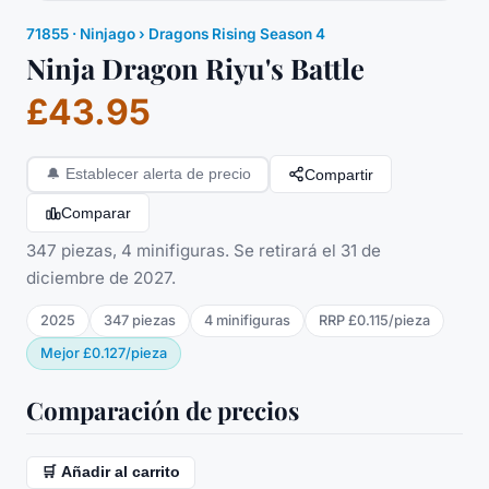
71855
·
Ninjago
› Dragons Rising Season 4
Ninja Dragon Riyu's Battle
£43.95
Compartir
🔔
Establecer alerta de precio
Comparar
347 piezas, 4 minifiguras. Se retirará el 31 de
diciembre de 2027.
2025
347
piezas
4
minifigura
s
RRP
£0.115
/
pieza
Mejor
£0.127
/
pieza
Comparación de precios
🛒 Añadir al carrito