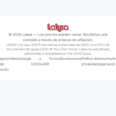
©
2026
Lakea —
Los precios pueden variar. Recibimos una
comisión a través de enlaces de afiliación.
LEGO® y el logo LEGO® son marcas comerciales de LEGO Juris A/S o de
otro miembro del grupo LEGO. © The LEGO Group. Lakea no está afiliada,
patrocinada ni respaldada por The LEGO Group.
lgación
Metodología
🎢
Envíos
Devoluciones
Política de
Aviso
Hazte
de
LEGOLAND
privacidad
legal
socio
liación