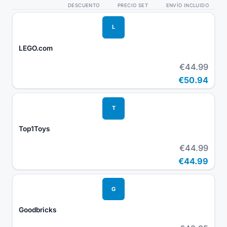
DESCUENTO
PRECIO SET
ENVÍO INCLUIDO
L
LEGO.com
€44.99
€50.94
T
Top1Toys
€44.99
€44.99
G
Goodbricks