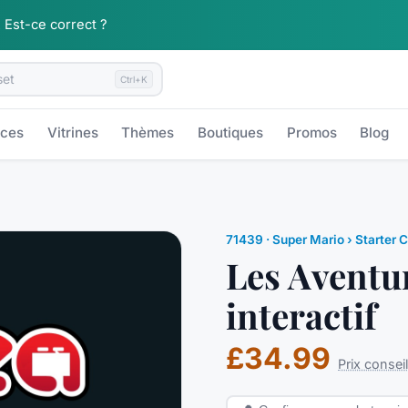
.
Est-ce correct ?
Ctrl+K
èces
Vitrines
Thèmes
Boutiques
Promos
Blog
71439
·
Super Mario
› Starter 
Les Aventu
interactif
£34.99
Prix conseil