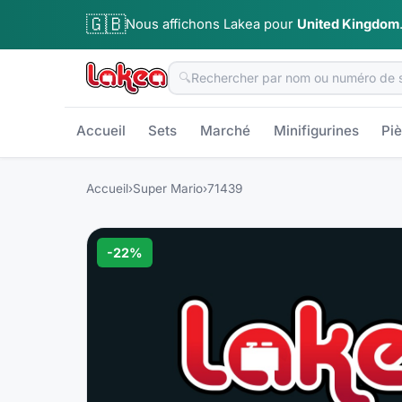
🇬🇧
Nous affichons Lakea pour
United Kingdom
🔍
Accueil
Sets
Marché
Minifigurines
Pi
Accueil
›
Super Mario
›
71439
-
22
%