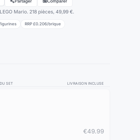
Partager
Comparer
LEGO Mario. 218 pièces, 49,99 €.
figurine
s
RRP
£0.206
/
brique
 DU SET
LIVRAISON INCLUSE
€49.99