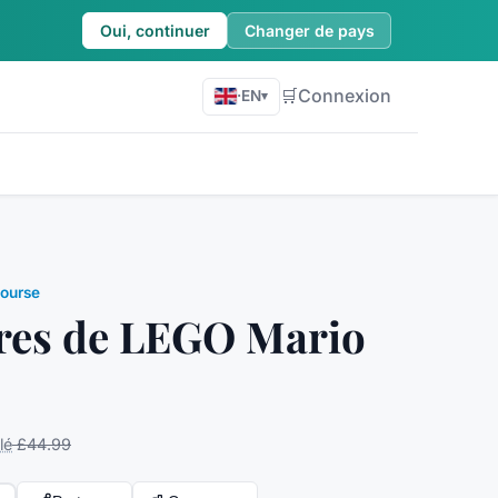
Oui, continuer
Changer de pays
🛒
Connexion
·
EN
▾
Course
res de LEGO Mario
lé
£44.99