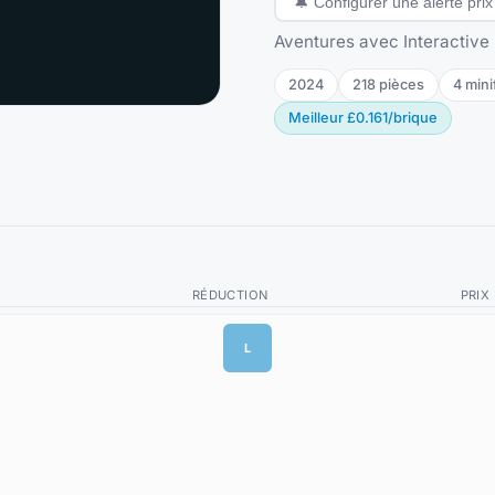
🔔
Configurer une alerte prix
Aventures avec Interactive 
2024
218
pièces
4
mini
Meilleur
£0.161
/
brique
RÉDUCTION
PRIX
L