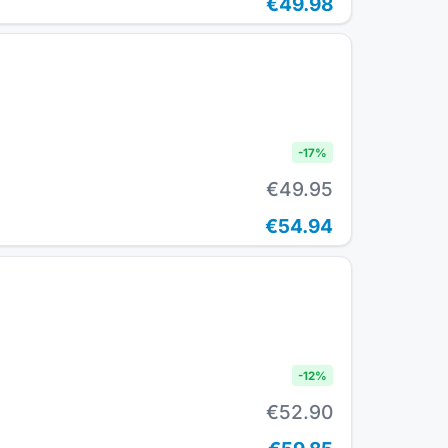
€49.98
-
17
%
€49.95
€54.94
-
12
%
€52.90