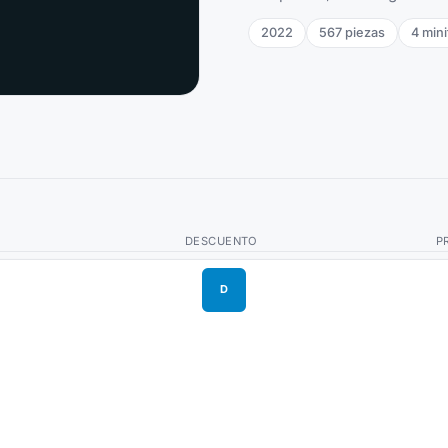
2022
567
piezas
4
mini
DESCUENTO
P
D