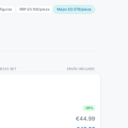
figura
s
RRP
£0.106
/
pieza
Mejor
£0.079
/
pieza
RECIO SET
ENVÍO INCLUIDO
-
25
%
€44.99