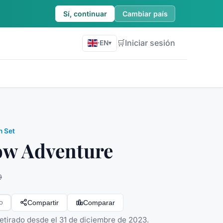
Sí, continuar
Cambiar país
🛒
Iniciar sesión
·
EN
▾
n Set
ow Adventure
9
Compartir
Comparar
o
Retirado desde el 31 de diciembre de 2023.