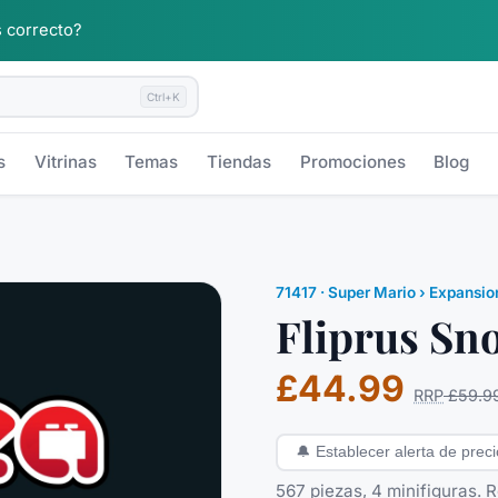
 correcto?
Ctrl+K
s
Vitrinas
Temas
Tiendas
Promociones
Blog
71417
·
Super Mario
› Expansio
Fliprus Sn
£44.99
RRP
£59.9
🔔
Establecer alerta de preci
567 piezas, 4 minifiguras. 