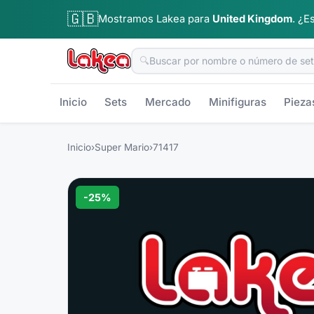
🇬🇧
Mostramos Lakea para
United Kingdom
.
¿Es
🔍
Inicio
Sets
Mercado
Minifiguras
Pieza
Inicio
›
Super Mario
›
71417
-
25
%