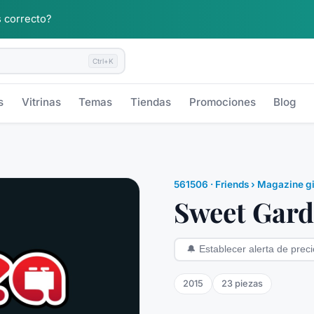
 correcto?
Ctrl+K
s
Vitrinas
Temas
Tiendas
Promociones
Blog
561506
·
Friends
› Magazine gi
Sweet Gard
🔔
Establecer alerta de preci
2015
23
piezas