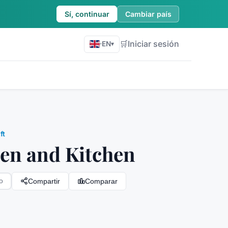
Sí, continuar
Cambiar país
🛒
Iniciar sesión
·
EN
▾
ft
en and Kitchen
Compartir
Comparar
o