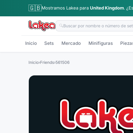
🇬🇧
Mostramos Lakea para
United Kingdom
.
¿Es
🔍
Inicio
Sets
Mercado
Minifiguras
Pieza
Inicio
›
Friends
›
561506