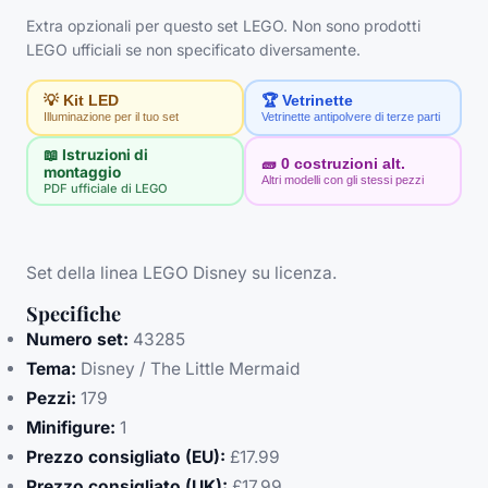
Extra opzionali per questo set LEGO. Non sono prodotti
LEGO ufficiali se non specificato diversamente.
💡 Kit LED
🏆 Vetrinette
Illuminazione per il tuo set
Vetrinette antipolvere di terze parti
📖 Istruzioni di
🧱
0
costruzioni alt.
montaggio
Altri modelli con gli stessi pezzi
PDF ufficiale di LEGO
Set della linea LEGO Disney su licenza.
Specifiche
Numero set:
43285
Tema:
Disney / The Little Mermaid
Pezzi:
179
Minifigure:
1
Prezzo consigliato (EU):
£17.99
Prezzo consigliato (UK):
£17.99