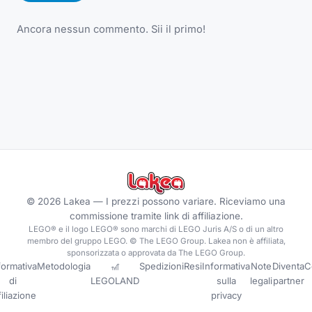
Ancora nessun commento. Sii il primo!
©
2026
Lakea —
I prezzi possono variare. Riceviamo una
commissione tramite link di affiliazione.
LEGO® e il logo LEGO® sono marchi di LEGO Juris A/S o di un altro
membro del gruppo LEGO. © The LEGO Group. Lakea non è affiliata,
sponsorizzata o approvata da The LEGO Group.
formativa
Metodologia
🎢
Spedizioni
Resi
Informativa
Note
Diventa
C
di
LEGOLAND
sulla
legali
partner
filiazione
privacy