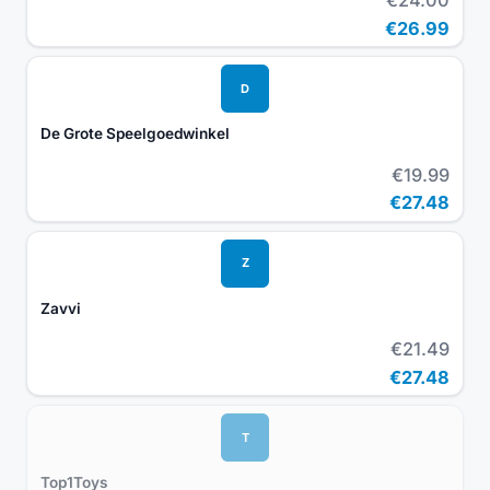
€24.00
€26.99
D
De Grote Speelgoedwinkel
€19.99
€27.48
Z
Zavvi
€21.49
€27.48
T
Top1Toys