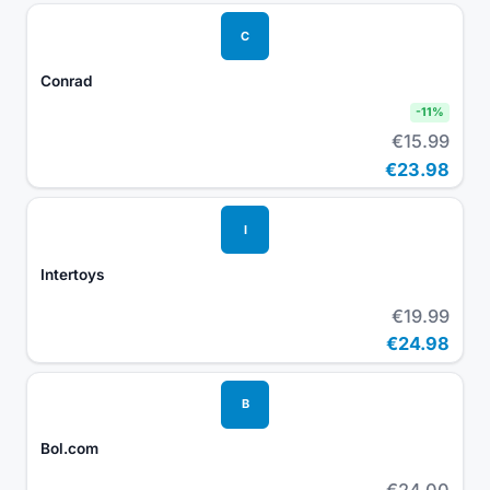
C
Conrad
-
11
%
€15.99
€23.98
I
Intertoys
€19.99
€24.98
B
Bol.com