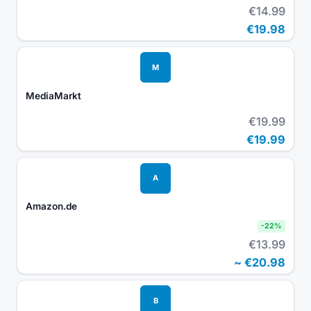
€14.99
€19.98
M
MediaMarkt
€19.99
€19.99
A
Amazon.de
-
22
%
€13.99
~
€20.98
B