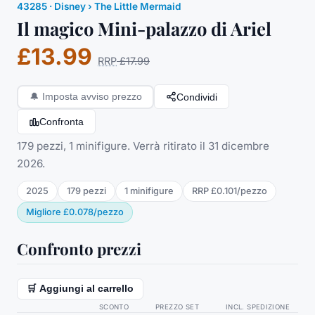
43285
·
Disney
› The Little Mermaid
Il magico Mini-palazzo di Ariel
£13.99
RRP
£17.99
Condividi
🔔
Imposta avviso prezzo
Confronta
179 pezzi, 1 minifigure. Verrà ritirato il 31 dicembre
2026.
2025
179
pezzi
1
minifigure
RRP
£0.101
/
pezzo
Migliore
£0.078
/
pezzo
Confronto prezzi
🛒 Aggiungi al carrello
SCONTO
PREZZO SET
INCL. SPEDIZIONE