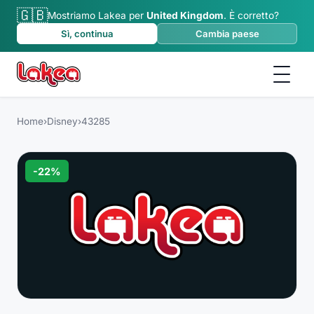
🇬🇧
Mostriamo Lakea per
United Kingdom
.
È corretto?
Sì, continua
Cambia paese
Home
›
Disney
›
43285
-
22
%