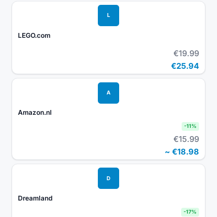
L
LEGO.com
€19.99
€25.94
A
Amazon.nl
-
11
%
€15.99
~
€18.98
D
Dreamland
-
17
%