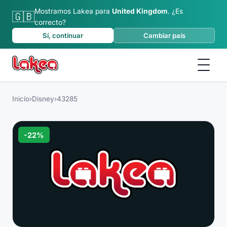
Mostramos Lakea para
United Kingdom
.
¿Es
🇬🇧
correcto?
Sí, continuar
Cambiar país
Inicio
›
Disney
›
43285
-
22
%