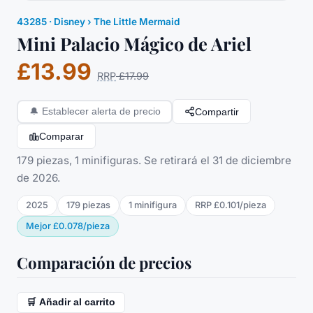
43285
·
Disney
› The Little Mermaid
Mini Palacio Mágico de Ariel
£13.99
RRP
£17.99
Compartir
🔔
Establecer alerta de precio
Comparar
179 piezas, 1 minifiguras. Se retirará el 31 de diciembre
de 2026.
2025
179
piezas
1
minifigura
RRP
£0.101
/
pieza
Mejor
£0.078
/
pieza
Comparación de precios
🛒 Añadir al carrito