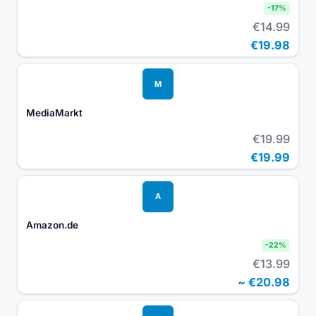
-
17
%
€14.99
€19.98
M
MediaMarkt
€19.99
€19.99
A
Amazon.de
-
22
%
€13.99
~
€20.98