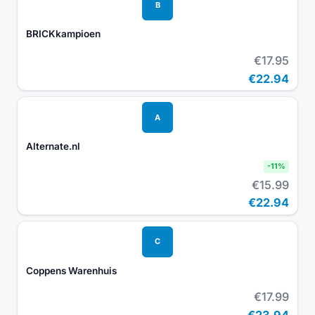
B
BRICKkampioen
€17.95
€22.94
A
Alternate.nl
-
11
%
€15.99
€22.94
C
Coppens Warenhuis
€17.99
€23.94