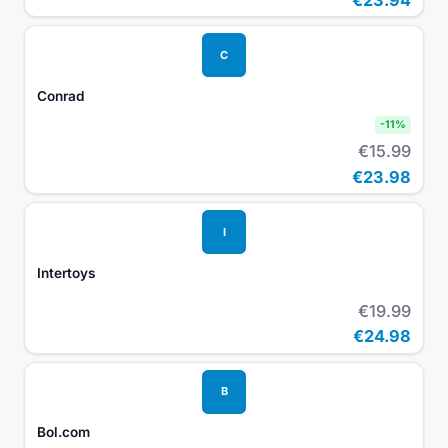
C
Conrad
-
11
%
€15.99
€23.98
I
Intertoys
€19.99
€24.98
B
Bol.com