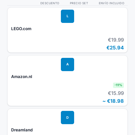
DESCUENTO
PRECIO SET
ENVÍO INCLUIDO
L
LEGO.com
€19.99
€25.94
A
Amazon.nl
-
11
%
€15.99
~
€18.98
D
Dreamland