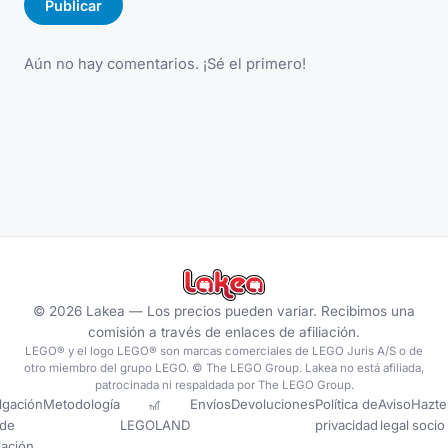
Publicar
Aún no hay comentarios. ¡Sé el primero!
©
2026
Lakea —
Los precios pueden variar. Recibimos una
comisión a través de enlaces de afiliación.
LEGO® y el logo LEGO® son marcas comerciales de LEGO Juris A/S o de
otro miembro del grupo LEGO. © The LEGO Group. Lakea no está afiliada,
patrocinada ni respaldada por The LEGO Group.
lgación
Metodología
🎢
Envíos
Devoluciones
Política de
Aviso
Hazte
de
LEGOLAND
privacidad
legal
socio
liación