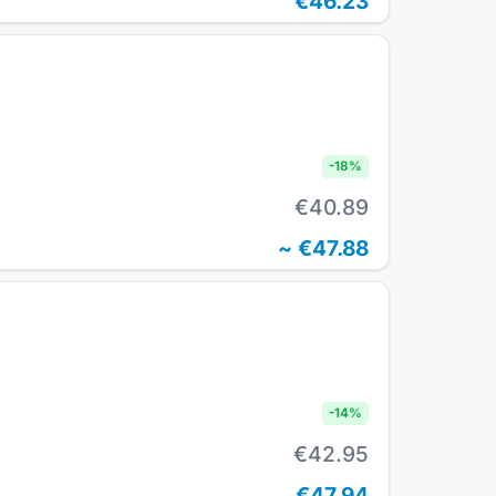
€46.23
-
18
%
€40.89
~
€47.88
-
14
%
€42.95
€47.94