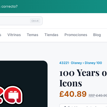
 correcto?
Ctrl+K
s
Vitrinas
Temas
Tiendas
Promociones
Blog
43221
·
Disney
› Disney 100
100 Years 
Icons
£40.89
RRP
£49.9