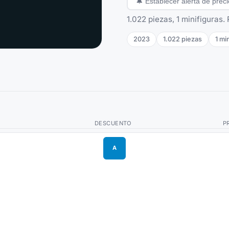
🔔
Establecer alerta de preci
1.022 piezas, 1 minifiguras.
2023
1.022
piezas
1
min
DESCUENTO
P
A