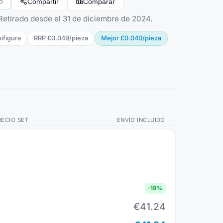
Compartir
Comparar
o
 Retirado desde el 31 de diciembre de 2024.
ifigura
RRP
£0.049
/
pieza
Mejor
£0.040
/
pieza
RECIO SET
ENVÍO INCLUIDO
-
18
%
€41.24