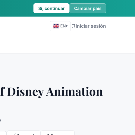
Sí, continuar
Cambiar país
🛒
Iniciar sesión
·
EN
▾
of Disney Animation
9