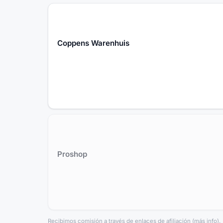
Coppens Warenhuis
Proshop
Recibimos comisión a través de enlaces de afiliación
(
más info
).