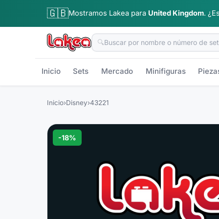
🇬🇧
Mostramos Lakea para
United Kingdom
.
¿Es
🔍
Inicio
Sets
Mercado
Minifiguras
Pieza
Inicio
›
Disney
›
43221
-
18
%