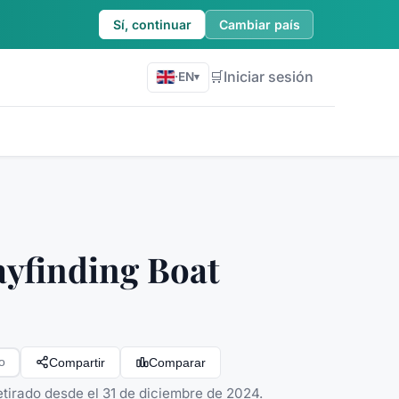
Sí, continuar
Cambiar país
🛒
Iniciar sesión
·
EN
▾
yfinding Boat
Compartir
Comparar
o
Retirado desde el 31 de diciembre de 2024.