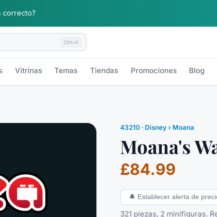
 correcto?
Ctrl+K
s
Vitrinas
Temas
Tiendas
Promociones
Blog
43210
·
Disney
› Moana
Moana's Wa
£84.99
🔔
Establecer alerta de preci
321 piezas, 2 minifiguras. 