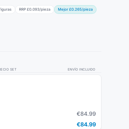
figura
s
RRP
£0.093
/
pieza
Mejor
£0.265
/
pieza
RECIO SET
ENVÍO INCLUIDO
€84.99
€84.99