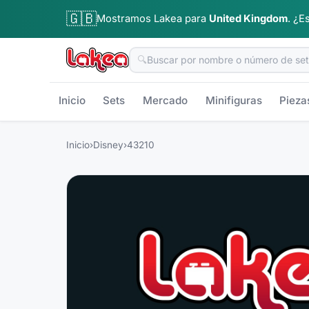
🇬🇧
Mostramos Lakea para
United Kingdom
.
¿Es
🔍
Inicio
Sets
Mercado
Minifiguras
Pieza
Inicio
›
Disney
›
43210