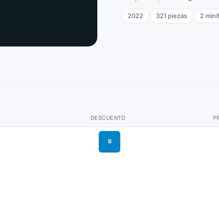
2022
321
piezas
2
mini
DESCUENTO
P
B