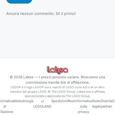
Ancora nessun commento. Sii il primo!
©
2026
Lakea —
I prezzi possono variare. Riceviamo una
commissione tramite link di affiliazione.
LEGO® e il logo LEGO® sono marchi di LEGO Juris A/S o di un altro
membro del gruppo LEGO. © The LEGO Group. Lakea non è affiliata,
sponsorizzata o approvata da The LEGO Group.
formativa
Metodologia
🎢
Spedizioni
Resi
Informativa
Note
Diventa
C
di
LEGOLAND
sulla
legali
partner
filiazione
privacy