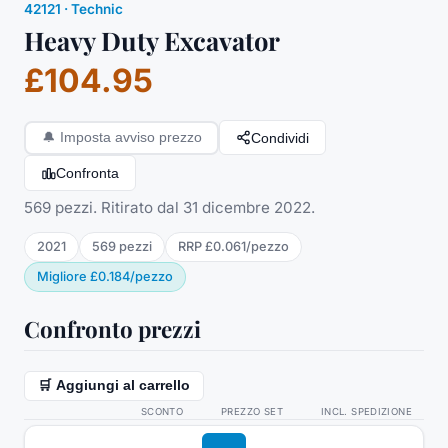
42121
·
Technic
Heavy Duty Excavator
£104.95
Condividi
🔔
Imposta avviso prezzo
Confronta
569 pezzi. Ritirato dal 31 dicembre 2022.
2021
569
pezzi
RRP
£0.061
/
pezzo
Migliore
£0.184
/
pezzo
Confronto prezzi
🛒 Aggiungi al carrello
SCONTO
PREZZO SET
INCL. SPEDIZIONE