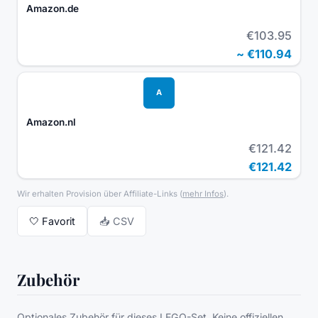
Amazon.de
€103.95
~
€110.94
A
Amazon.nl
€121.42
€121.42
Wir erhalten Provision über Affiliate-Links
(
mehr Infos
).
🤍
Favorit
📥 CSV
Zubehör
Optionales Zubehör für dieses LEGO-Set. Keine offiziellen