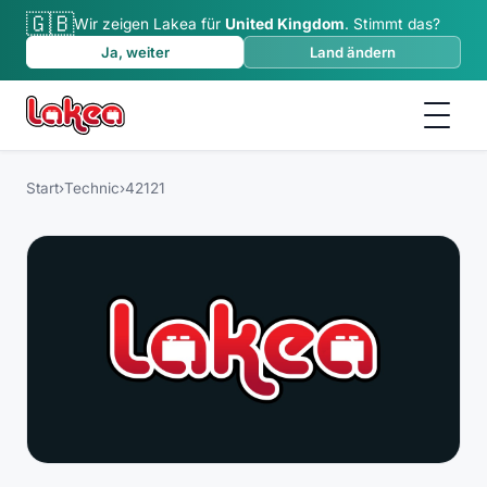
🇬🇧
Wir zeigen Lakea für
United Kingdom
.
Stimmt das?
Ja, weiter
Land ändern
Start
›
Technic
›
42121