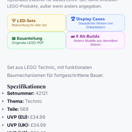
LEGO-Produkte, außer wenn anders angegeben.
🏆 Display Cases
💡 LED-Sets
Staubdichte Vitrinen von
Beleuchtung für dein Set
Drittanbietern
🧱
0
Alt-Builds
📖 Bauanleitung
Andere Modelle aus denselben
Originale LEGO-PDF
Steinen
Set aus LEGO Technic, mit funktionalen
Baumechanismen für fortgeschrittene Bauer.
Spezifikationen
Setnummer:
42121
Thema:
Technic
Teile:
569
UVP (EU):
£34.99
UVP (UK):
£34.99