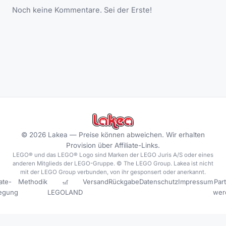
Noch keine Kommentare. Sei der Erste!
©
2026
Lakea —
Preise können abweichen. Wir erhalten
Provision über Affiliate-Links.
LEGO® und das LEGO® Logo sind Marken der LEGO Juris A/S oder eines
anderen Mitglieds der LEGO-Gruppe. © The LEGO Group. Lakea ist nicht
mit der LEGO Group verbunden, von ihr gesponsert oder anerkannt.
iate-
Methodik
🎢
Versand
Rückgabe
Datenschutz
Impressum
Par
legung
LEGOLAND
wer