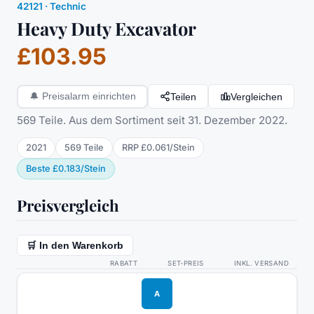
42121
·
Technic
Heavy Duty Excavator
£103.95
Teilen
Vergleichen
🔔
Preisalarm einrichten
569 Teile. Aus dem Sortiment seit 31. Dezember 2022.
2021
569
Teile
RRP
£0.061
/
Stein
Beste
£0.183
/
Stein
Preisvergleich
🛒 In den Warenkorb
RABATT
SET-PREIS
INKL. VERSAND
A