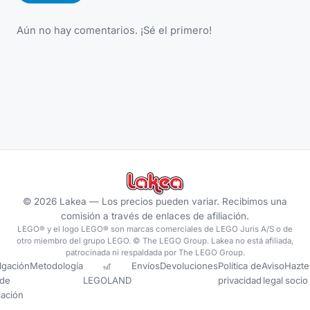
Aún no hay comentarios. ¡Sé el primero!
©
2026
Lakea —
Los precios pueden variar. Recibimos una
comisión a través de enlaces de afiliación.
LEGO® y el logo LEGO® son marcas comerciales de LEGO Juris A/S o de
otro miembro del grupo LEGO. © The LEGO Group. Lakea no está afiliada,
patrocinada ni respaldada por The LEGO Group.
lgación
Metodología
🎢
Envíos
Devoluciones
Política de
Aviso
Hazte
de
LEGOLAND
privacidad
legal
socio
liación