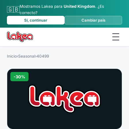
Mostramos Lakea para
United Kingdom
.
¿Es
🇬🇧
correcto?
Sí, continuar
Cambiar país
Inicio
›
Seasonal
›
40499
-
30
%