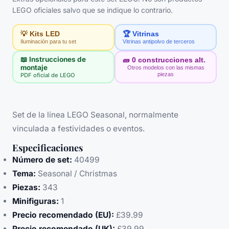
LEGO oficiales salvo que se indique lo contrario.
💡 Kits LED
🏆 Vitrinas
Iluminación para tu set
Vitrinas antipolvo de terceros
📖 Instrucciones de
🧱
0
construcciones alt.
montaje
Otros modelos con las mismas
piezas
PDF oficial de LEGO
Set de la línea LEGO Seasonal, normalmente
vinculada a festividades o eventos.
Especificaciones
Número de set:
40499
Tema:
Seasonal / Christmas
Piezas:
343
Minifiguras:
1
Precio recomendado (EU):
£39.99
Precio recomendado (UK):
£39.99