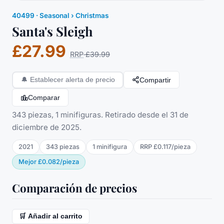
40499
·
Seasonal
› Christmas
Santa's Sleigh
£27.99
RRP
£39.99
Compartir
🔔
Establecer alerta de precio
Comparar
343 piezas, 1 minifiguras. Retirado desde el 31 de
diciembre de 2025.
2021
343
piezas
1
minifigura
RRP
£0.117
/
pieza
Mejor
£0.082
/
pieza
Comparación de precios
🛒 Añadir al carrito