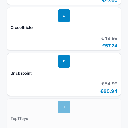
C
CrocoBricks
€49.99
€57.24
B
Brickspoint
€54.99
€60.94
T
Top1Toys