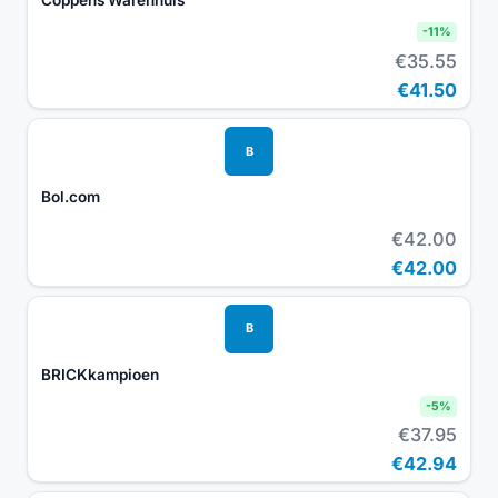
Coppens Warenhuis
-
11
%
€35.55
€41.50
B
Bol.com
€42.00
€42.00
B
BRICKkampioen
-
5
%
€37.95
€42.94