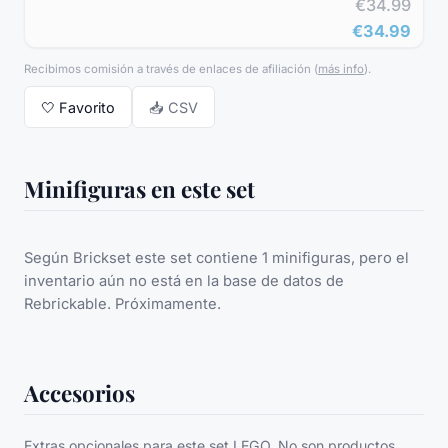
€34.99
€34.99
Recibimos comisión a través de enlaces de afiliación
(
más info
).
🤍
Favorito
📥 CSV
Minifiguras en este set
Según Brickset este set contiene 1 minifiguras, pero el
inventario aún no está en la base de datos de
Rebrickable. Próximamente.
Accesorios
Extras opcionales para este set LEGO. No son productos