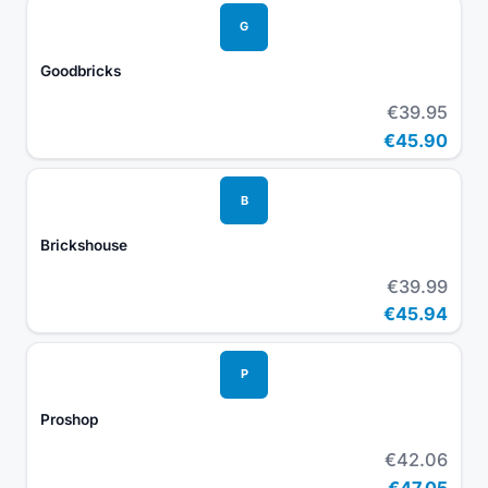
G
Goodbricks
€39.95
€45.90
B
Brickshouse
€39.99
€45.94
P
Proshop
€42.06
€47.05